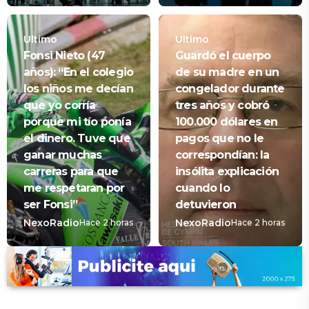
Ultimo
Ultimo
Fonsi Nieto (47
Guardó el cuerpo
años): “En el colegio
de su madre en un
los niños me decían
congelador durante
que yo corría
tres años y cobró
porque mi tío ponía
100.000 dólares en
el dinero. Tuve que
pagos que no le
ganar muchas
correspondían: la
carreras para que
insólita explicación
me respetaran por
cuando lo
ser Fonsi”
detuvieron
NexoRadio
NexoRadio
Hace 2 horas
Hace 2 horas