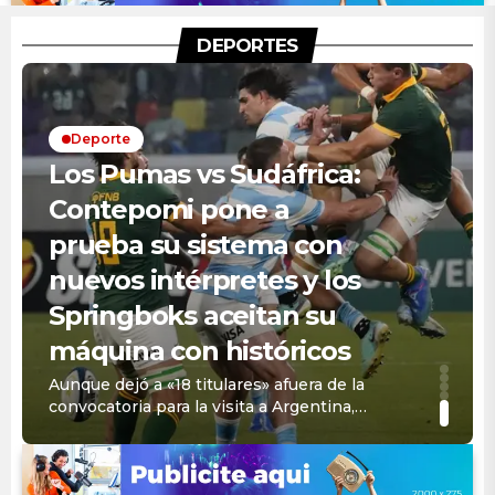
DEPORTES
Deporte
Los Pumas vs Sudáfrica:
Contepomi pone a
prueba su sistema con
nuevos intérpretes y los
Springboks aceitan su
máquina con históricos
Aunque dejó a «18 titulares» afuera de la
convocatoria para la visita a Argentina,
el plantel sudafricano está cargado de
figuras. La Albiceleste buscará, más allá
de los nombres propios, ampliar la
base de convocables.