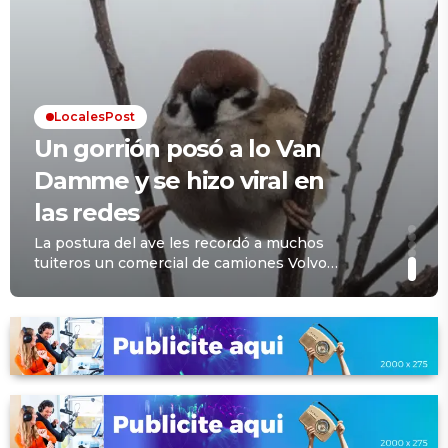
vive al
está
límite y
«inspirada»
sobrevivió
en otra de
cinco
una banda
LocalesPost
infartos
argentina
Un gorrión posó a lo Van
Damme y se hizo viral en
las redes
La postura del ave les recordó a muchos
tuiteros un comercial de camiones Volvo
protagonizado por la estrella de
Hollywood. Lástima que el pajarito no
cobró un centavo.