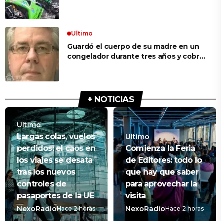
porque mi tío ponía el dinero. Tuve
que ganar muchas carreras para que
me respetaran por ser Fonsi”
Ultimo
Guardó el cuerpo de su madre en un
congelador durante tres años y cobró
100.000 dólares en pagos que no le
correspondían: la insólita explicación
cuando lo detuvieron
+ NOTICIAS
Ultimo
Largas colas, vuelos
Ultimo
perdidos: el caos en
Comienza la Feria
los viajes se desata
de Editores: todo lo
tras los nuevos
que hay que saber
controles de
para aprovechar la
pasaportes de la UE
visita
NexoRadio
NexoRadio
Hace 2 horas
Hace 2 horas