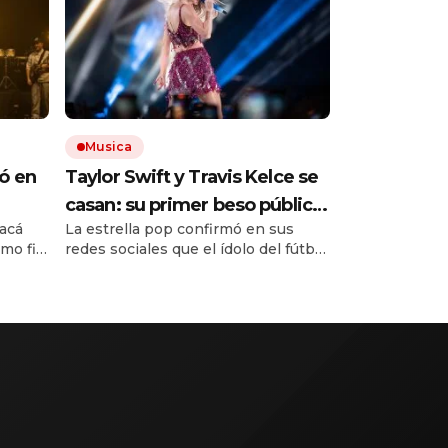
Musica
ó en
Taylor Swift y Travis Kelce se
casan: su primer beso público
racá
La estrella pop confirmó en sus
una
en Buenos Aires
imo fin
redes sociales que el ídolo del fútbol
Estoy
El
americano le pidió casamiento. En
el
Argentina se los vio muy
.
acaramelados en uno de los shows
en River de 2023.