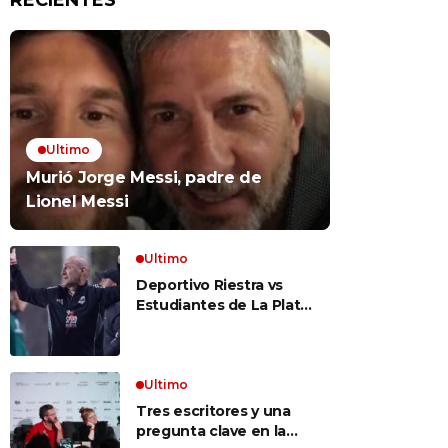
RECIENTES
Ultimo
Murió Jorge Messi, padre de
Lionel Messi
Ultimo
Deportivo Riestra vs
Estudiantes de La Plata,
por el Torneo Clausura
EN VIVO: a qué hora
juegan, formaciones y
cómo ver el partido
Ultimo
Tres escritores y una
pregunta clave en la