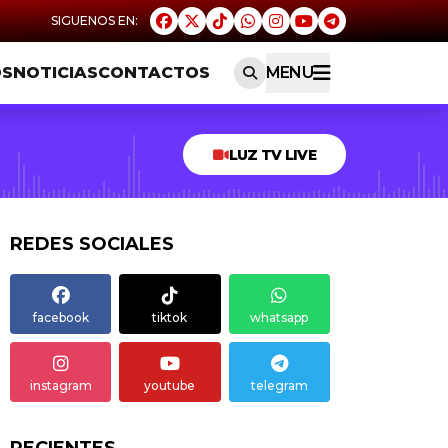
OS
NOTICIAS
CONTACTOS
MENU
LUZ TV LIVE
REDES SOCIALES
facebook
tiktok
whatsapp
instagram
youtube
telegram