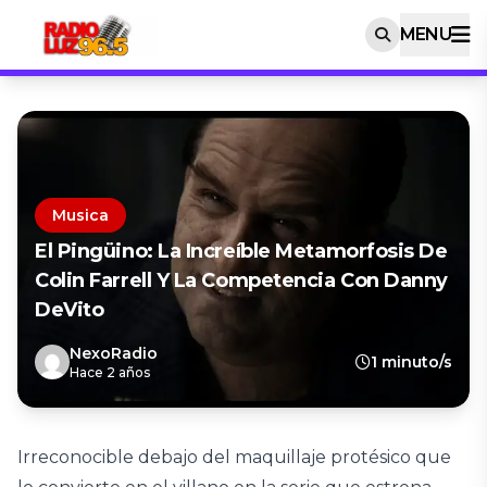
MENU
Musica
El Pingüino: La Increíble Metamorfosis De
Colin Farrell Y La Competencia Con Danny
DeVito
NexoRadio
1 minuto/s
Hace 2 años
Irreconocible debajo del maquillaje protésico que