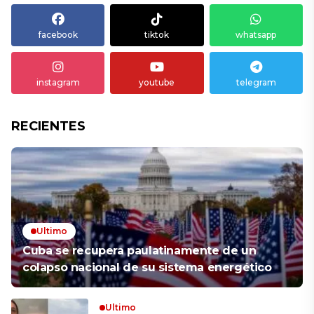
facebook
tiktok
whatsapp
instagram
youtube
telegram
RECIENTES
Ultimo
Cuba se recupera paulatinamente de un
colapso nacional de su sistema energético
Ultimo