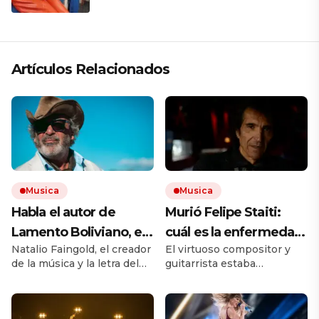
la electricista; soy todo»
Artículos Relacionados
Musica
Musica
Habla el autor de
Murió Felipe Staiti:
Lamento Boliviano, el
cuál es la enfermedad
Natalio Faingold, el creador
El virtuoso compositor y
primer tema de rock
autoinmune que tenía
de la música y la letra del
guitarrista estaba
argentino que logró el
el fundador de los
gran hit de la banda
internado en el hospital
billón de escuchas en
Enanitos Verdes
mendocina, habló con
Italiano de Mendoza. Había
Clarín. Empezó como un
asumido el rol de líder de la
Spotify gracias a los