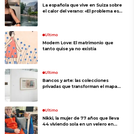
La española que vive en Suiza sobre
el calor del verano: «El problema es
que no es como en España, que te
metes a cualquier sitio y hay aire
acondicionado»
Ultimo
Modern Love: El matrimonio que
tanto quise ya no existía
Ultimo
Bancos y arte: las colecciones
privadas que transforman el mapa
cultural argentino
Ultimo
Nikki, la mujer de 77 años que lleva
44 viviendo sola en un velero en
Alaska: «Soy la capitana, la mecánica,