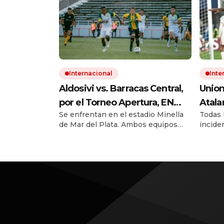
Internacional
Inte
Aldosivi vs. Barracas Central,
Union
por el Torneo Apertura, EN
Atala
Se enfrentan en el estadio Minella
Todas l
VIVO: seguí el minuto a
Cham
de Mar del Plata. Ambos equipos
incide
minuto
2025/
van por su primera victoria en el
la tab
minu
año. El minuto a minuto del
encuen
encuentro en La Feliz.
clasifi
Champ