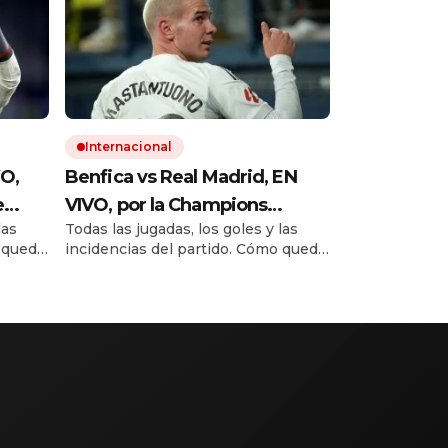
Internacional
VO,
Benfica vs Real Madrid, EN
e
VIVO, por la Champions
las
Todas las jugadas, los goles y las
uto a
League 2025/2026: seguí el
o queda
incidencias del partido. Cómo queda
minuto a minuto
 18
la tabla de posiciones con los 18
én
encuentros simultáneos. Quién
la
clasifica a la siguiente fase de la
Champions League.