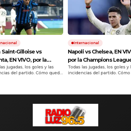
rnacional
Internacional
 Saint-Gilloise vs
Napoli vs Chelsea, EN VI
nta, EN VIVO, por la
por la Champions Leagu
as jugadas, los goles y las
Todas las jugadas, los goles y 
pions League
2025/2026: seguí el min
ncias del partido. Cómo queda
incidencias del partido. Cóm
2026: seguí el minuto a
minuto
la de posiciones con los 18
la tabla de posiciones con los
to
tros simultáneos. Quién
encuentros simultáneos. Qui
ca a la siguiente fase de la
clasifica a la siguiente fase de 
ions League.
Champions League.