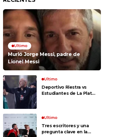
RECIENTES
Ultimo
Murió Jorge Messi, padre de
Lionel Messi
Ultimo
Deportivo Riestra vs
Estudiantes de La Plata,
por el Torneo Clausura
EN VIVO: a qué hora
juegan, formaciones y
cómo ver el partido
Ultimo
Tres escritores y una
pregunta clave en la