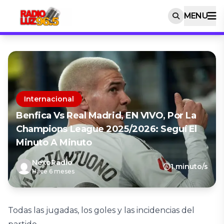
MENU
Internacional
Benfica Vs Real Madrid, EN VIVO, Por La
Champions League 2025/2026: Seguí El
Minuto A Minuto
NexoRadio
1 minuto/s
Hace 6 meses
Todas las jugadas, los goles y las incidencias del