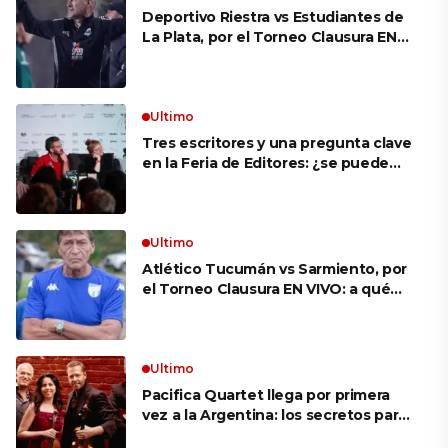
Deportivo Riestra vs Estudiantes de
La Plata, por el Torneo Clausura EN
VIVO: a qué hora juegan,
formaciones y cómo ver el partido
Ultimo
Tres escritores y una pregunta clave
en la Feria de Editores: ¿se puede
aprender a escuchar?
Ultimo
Atlético Tucumán vs Sarmiento, por
el Torneo Clausura EN VIVO: a qué
hora juegan, formaciones y cómo ver
el partido
Ultimo
Pacifica Quartet llega por primera
vez a la Argentina: los secretos para
mantener a un cuarteto de cuerdas