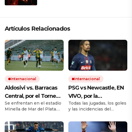
que respeta lo antiguo y mira al
futuro
Artículos Relacionados
Internacional
Internacional
Aldosivi vs. Barracas
PSG vs Newcastle, EN
Central, por el Torneo
VIVO, por la
Se enfrentan en el estadio
Todas las jugadas, los goles
Apertura, EN VIVO:
Champions League
Minella de Mar del Plata.
y las incidencias del
seguí el minuto a
2025/2026: seguí el
Ambos equipos van por su
partido. Cómo queda la
minuto
minuto a minuto
primera victoria en el año.
tabla de posiciones con los
El minuto a minuto del
18 encuentros simultáneos.