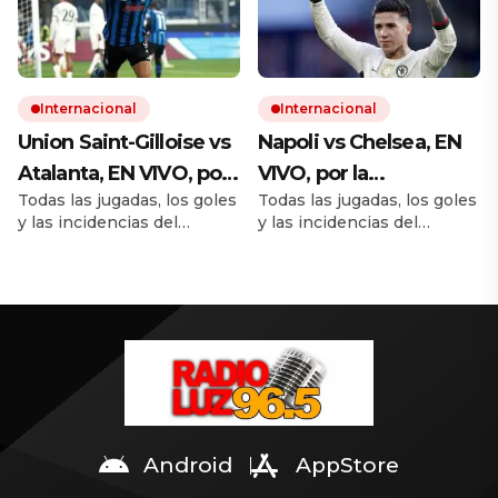
encuentro en La Feliz.
Quién clasifica a la
siguiente fase de la
Champions League.
Internacional
Internacional
Union Saint-Gilloise vs
Napoli vs Chelsea, EN
Atalanta, EN VIVO, por
VIVO, por la
Todas las jugadas, los goles
Todas las jugadas, los goles
la Champions League
Champions League
y las incidencias del
y las incidencias del
2025/2026: seguí el
2025/2026: seguí el
partido. Cómo queda la
partido. Cómo queda la
minuto a minuto
minuto a minuto
tabla de posiciones con los
tabla de posiciones con los
18 encuentros simultáneos.
18 encuentros simultáneos.
Quién clasifica a la
Quién clasifica a la
siguiente fase de la
siguiente fase de la
Champions League.
Champions League.
Android
AppStore