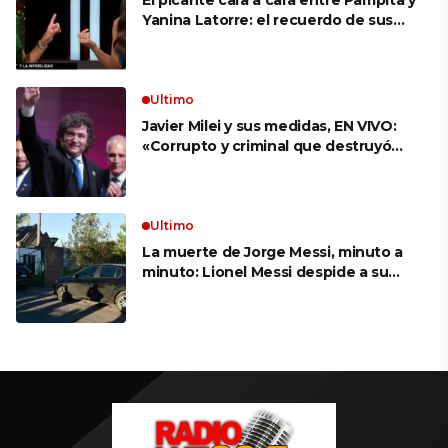
El picante cara a cara entre Pampita y
Yanina Latorre: el recuerdo de sus
infidelidades y el reproche por el
final con Pico Mónaco
Ultimo
Javier Milei y sus medidas, EN VIVO:
«Corrupto y criminal que destruyó
Brasil», el ataque de un congresista
de EE.UU. a Lula que el Presidente
replicó en sus redes
Ultimo
La muerte de Jorge Messi, minuto a
minuto: Lionel Messi despide a su
papá en una ceremonia íntima junto
a su familia en Rosario