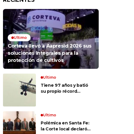
RECIENTES
Ultimo
Corteva llevó a Aapresid 2026 sus
soluciones integrales para la
protección de cultivos
Ultimo
Tiene 97 años y batió
su propio récord
Guinness al convertirse
en la mujer más longeva
del mundo en volar
sobre las alas de un
Ultimo
avión en movimiento:
Polémica en Santa Fe:
«Las palabras ‘no
la Corte local declaró
puedo’ no existen en mi