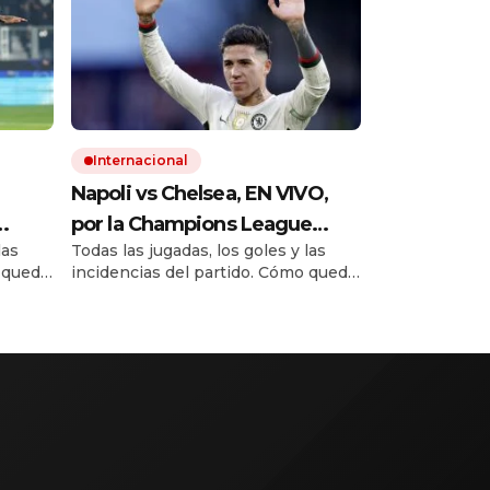
Internacional
Napoli vs Chelsea, EN VIVO,
por la Champions League
las
Todas las jugadas, los goles y las
2025/2026: seguí el minuto a
o queda
incidencias del partido. Cómo queda
uto a
minuto
 18
la tabla de posiciones con los 18
én
encuentros simultáneos. Quién
la
clasifica a la siguiente fase de la
Champions League.