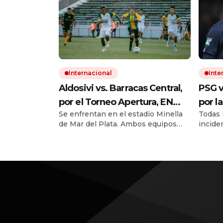
Internacional
Inte
Aldosivi vs. Barracas Central,
PSG v
por el Torneo Apertura, EN
por l
Se enfrentan en el estadio Minella
Todas l
VIVO: seguí el minuto a
2025/
de Mar del Plata. Ambos equipos
incide
minuto
minu
van por su primera victoria en el
la tab
año. El minuto a minuto del
encuen
encuentro en La Feliz.
clasifi
Champ