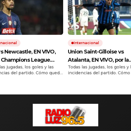
rnacional
Internacional
s Newcastle, EN VIVO,
Union Saint-Gilloise vs
a Champions League
Atalanta, EN VIVO, por la
as jugadas, los goles y las
Todas las jugadas, los goles y 
2026: seguí el minuto a
Champions League
ncias del partido. Cómo queda
incidencias del partido. Cóm
to
2025/2026: seguí el min
la de posiciones con los 18
la tabla de posiciones con los
minuto
tros simultáneos. Quién
encuentros simultáneos. Qui
ca a la siguiente fase de la
clasifica a la siguiente fase de 
ions League.
Champions League.