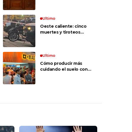
inconstitucional el tope
vocabulario»
a jubilaciones de
privilegio y avaló
haberes de $ 18
Ultimo
millones
Oeste caliente: cinco
muertes y tiroteos
entre bandas narcos en
las últimas semanas
Ultimo
Cómo producir más
cuidando el suelo con
una estrategia integral