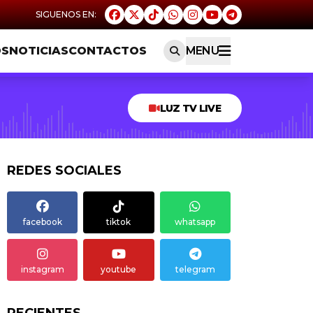
OS
NOTICIAS
CONTACTOS
MENU
LUZ TV LIVE
REDES SOCIALES
facebook
tiktok
whatsapp
instagram
youtube
telegram