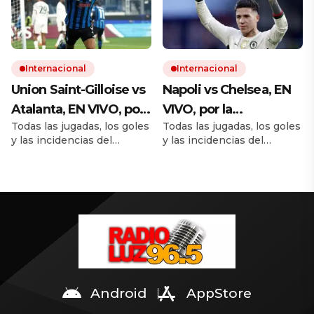
encuentro en La Feliz.
Quién clasifica a la
siguiente fase de la
Champions League.
Internacional
Internacional
Union Saint-Gilloise vs
Napoli vs Chelsea, EN
Atalanta, EN VIVO, por
VIVO, por la
Todas las jugadas, los goles
Todas las jugadas, los goles
la Champions League
Champions League
y las incidencias del
y las incidencias del
2025/2026: seguí el
2025/2026: seguí el
partido. Cómo queda la
partido. Cómo queda la
minuto a minuto
minuto a minuto
tabla de posiciones con los
tabla de posiciones con los
18 encuentros simultáneos.
18 encuentros simultáneos.
Quién clasifica a la
Quién clasifica a la
siguiente fase de la
siguiente fase de la
Champions League.
Champions League.
Android
AppStore