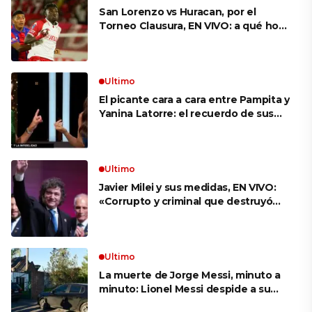
San Lorenzo vs Huracan, por el
Torneo Clausura, EN VIVO: a qué hora
es, probables formaciones y cómo
ver el clásico
Ultimo
El picante cara a cara entre Pampita y
Yanina Latorre: el recuerdo de sus
infidelidades y el reproche por el
final con Pico Mónaco
Ultimo
Javier Milei y sus medidas, EN VIVO:
«Corrupto y criminal que destruyó
Brasil», el ataque de un congresista
de EE.UU. a Lula que el Presidente
replicó en sus redes
Ultimo
La muerte de Jorge Messi, minuto a
minuto: Lionel Messi despide a su
papá en una ceremonia íntima junto