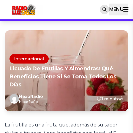
MENU
Internacional
Licuado De Frutillas Y Almendras: Qué
Beneficios Tiene Si Se Toma Todos Los
Días
NexoRadio
1 minuto/s
Hace 1 año
La frutilla es una fruta que, además de su sabor