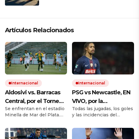
a su familia en Rosario
Artículos Relacionados
Internacional
Internacional
Aldosivi vs. Barracas
PSG vs Newcastle, EN
Central, por el Torneo
VIVO, por la
Se enfrentan en el estadio
Todas las jugadas, los goles
Apertura, EN VIVO:
Champions League
Minella de Mar del Plata.
y las incidencias del
seguí el minuto a
2025/2026: seguí el
Ambos equipos van por su
partido. Cómo queda la
minuto
minuto a minuto
primera victoria en el año.
tabla de posiciones con los
El minuto a minuto del
18 encuentros simultáneos.