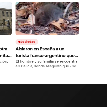
Sociedad
otra
Aislaron en España a un
mitad
turista franco-argentino que
ción,
El hombre y su familia se encuentra
den a
dio positivo al hantavirus en
en Galicia, donde aseguran que «no
Francia: no tiene síntomas y le
pero
puede contagiar». El anuncio lo hizo
realizarán nuevos exámenes
ntos.
Francia al informar que se
al.
recuperaba la paciente que estuvo
en el crucero que tuvo un brote.