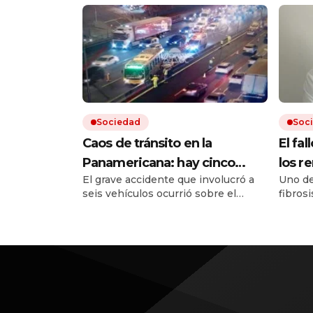
Sociedad
Soc
Caos de tránsito en la
El fal
Panamericana: hay cinco
los r
El grave accidente que involucró a
Uno de
heridos por un choque
un re
seis vehículos ocurrió sobre el
fibrosi
múltiple
posib
kilómetro 25 de la autopista, en
cobert
sentido hacia la Provincia de
remedi
Buenos Aires. Hay varios carriles
Tras l
cortados y fuertes demoras para
surgie
quienes circulan por la zona.
en el 
terapi
Europa