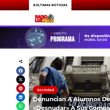
ÚLTIMAS NOTICIAS
DIRECTO
No disponibl
Programa
HORA: 00:00
Sociedad
Denuncian A Alumnos De 
«desnudar» A Sus Compañ