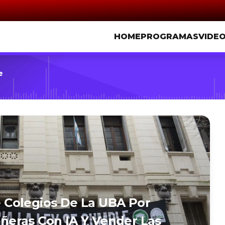
HOME
PROGRAMAS
VIDE
e
Colegios De La UBA Por
eras Con IA Y Vender Las