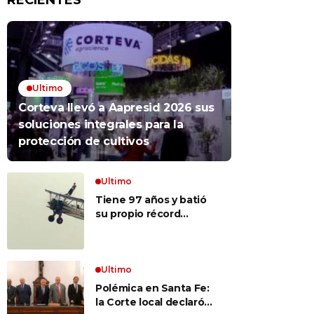
RECIENTES
Ultimo
Corteva llevó a Aapresid 2026 sus
soluciones integrales para la
protección de cultivos
Ultimo
Tiene 97 años y batió
su propio récord
Guinness al convertirse
en la mujer más longeva
del mundo en volar
sobre las alas de un
Ultimo
avión en movimiento:
Polémica en Santa Fe:
«Las palabras ‘no
la Corte local declaró
puedo’ no existen en mi