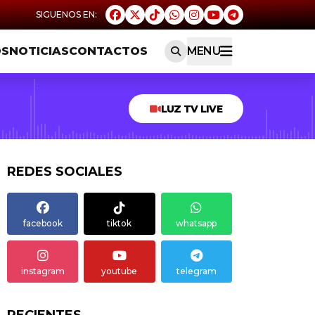
OS
NOTICIAS
CONTACTOS
MENU
LUZ TV LIVE
REDES SOCIALES
facebook
tiktok
whatsapp
instagram
youtube
telegram