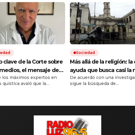
iedad
Sociedad
lo clave de la Corte sobre
Más allá de la religión: la 
emedios, el mensaje de
ayuda que busca casi la 
 los máximos expertos en
De acuerdo con una investiga
ferente médico y otro
de las personas que acu
s quística avaló que la
sigue la búsqueda de
le conflicto en puerta
iglesias y templos
ura en salud sea sobre un
acompañamiento espiritual, 
o más barato de igual acción.
crecen los nuevos requerimie
a sentencia de la Corte
El impacto de la situación soci
ron dudas entre pacientes y
horizonte asoma una nueva
a que ya usan en EE.UU. y
.