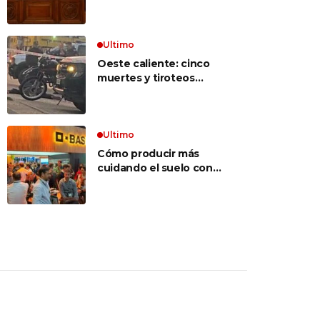
inconstitucional el tope
vocabulario»
a jubilaciones de
privilegio y avaló
haberes de $ 18
Ultimo
millones
Oeste caliente: cinco
muertes y tiroteos
entre bandas narcos en
las últimas semanas
Ultimo
Cómo producir más
cuidando el suelo con
una estrategia integral