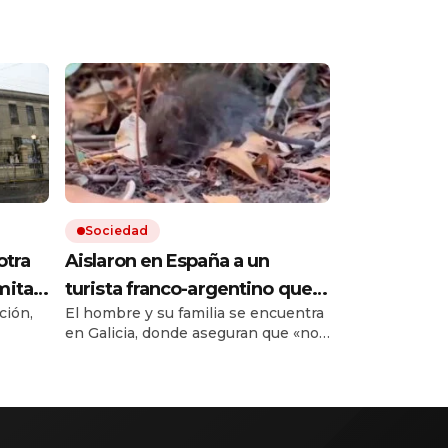
Sociedad
otra
Aislaron en España a un
mitad
turista franco-argentino que
ción,
El hombre y su familia se encuentra
den a
dio positivo al hantavirus en
en Galicia, donde aseguran que «no
Francia: no tiene síntomas y le
pero
puede contagiar». El anuncio lo hizo
realizarán nuevos exámenes
ntos.
Francia al informar que se
al.
recuperaba la paciente que estuvo
en el crucero que tuvo un brote.