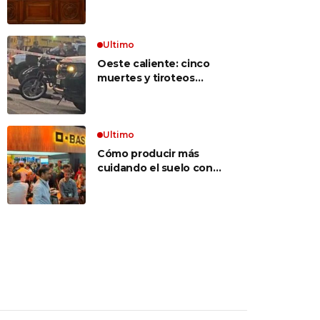
inconstitucional el tope
vocabulario»
a jubilaciones de
privilegio y avaló
haberes de $ 18
Ultimo
millones
Oeste caliente: cinco
muertes y tiroteos
entre bandas narcos en
las últimas semanas
Ultimo
Cómo producir más
cuidando el suelo con
una estrategia integral