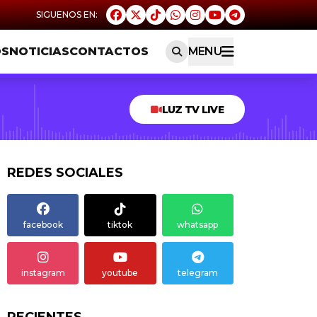
OS
NOTICIAS
CONTACTOS
MENU
LUZ TV LIVE
REDES SOCIALES
facebook
tiktok
whatsapp
instagram
youtube
telegram