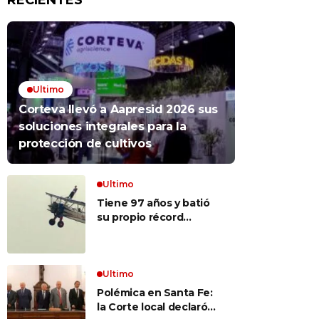
RECIENTES
Ultimo
Corteva llevó a Aapresid 2026 sus
soluciones integrales para la
protección de cultivos
Ultimo
Tiene 97 años y batió
su propio récord
Guinness al convertirse
en la mujer más longeva
del mundo en volar
sobre las alas de un
Ultimo
avión en movimiento:
Polémica en Santa Fe:
«Las palabras ‘no
la Corte local declaró
puedo’ no existen en mi