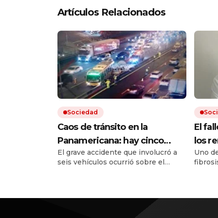
Artículos Relacionados
Sociedad
Soc
Caos de tránsito en la
El fal
Panamericana: hay cinco
los r
El grave accidente que involucró a
Uno de
heridos por un choque
un re
seis vehículos ocurrió sobre el
fibrosi
múltiple
posib
kilómetro 25 de la autopista, en
cobert
sentido hacia la Provincia de
remedi
Buenos Aires. Hay varios carriles
Tras l
cortados y fuertes demoras para
surgie
quienes circulan por la zona.
en el 