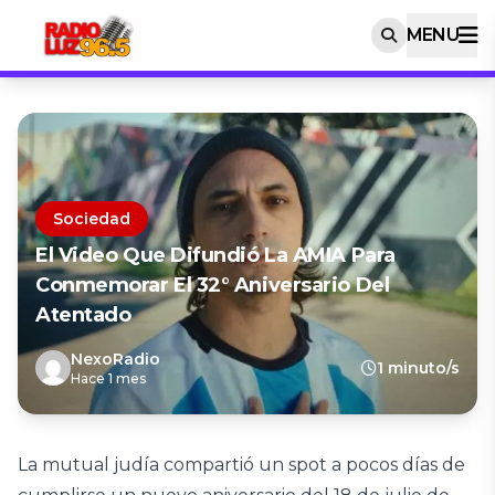
MENU
Sociedad
El Video Que Difundió La AMIA Para
Conmemorar El 32° Aniversario Del
Atentado
NexoRadio
1 minuto/s
Hace 1 mes
La mutual judía compartió un spot a pocos días de