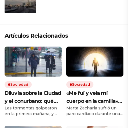
presiona a La Habana
Artículos Relacionados
Sociedad
Sociedad
Diluvia sobre la Ciudad
«Me fui y veía mi
y el conurbano: qué
cuerpo en la camilla»:
Las tormentas golpearon
Marta Zacharia sufrió un
dice el pronóstico para
vivió un caso similar al
en la primera mañana, y
paro cardíaco durante una
las próximas horas
de Víctor Sueiro y la
seguirán durante todo el
operación y tuvo que ser
ciencia tiene una
jueves. Hay cortes de luz
reanimada. Durante esos