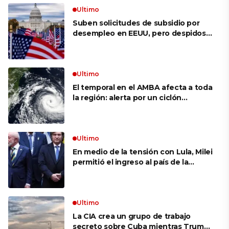
Ultimo
Suben solicitudes de subsidio por
desempleo en EEUU, pero despidos
siguen bajos
Ultimo
El temporal en el AMBA afecta a toda
la región: alerta por un ciclón
extratropical, vientos de 100 km/h y
riesgo de tornado en Brasil
Ultimo
En medio de la tensión con Lula, Milei
permitió el ingreso al país de la
Marina de Brasil para realizar
ejercicios militares conjuntos
Ultimo
La CIA crea un grupo de trabajo
secreto sobre Cuba mientras Trump