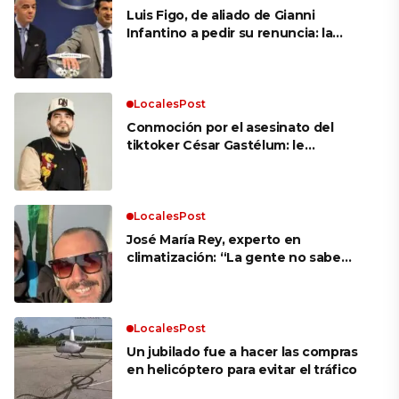
Luis Figo, de aliado de Gianni
Infantino a pedir su renuncia: la
durísima carta que sacude a la FIFA
LocalesPost
Conmoción por el asesinato del
tiktoker César Gastélum: le
dispararon mientras transmitía en
vivo en plena calle
LocalesPost
José María Rey, experto en
climatización: “La gente no sabe
usar el aire acondicionado; hay que
programar una temperatura ideal y
dejarlo que trabaje”
LocalesPost
Un jubilado fue a hacer las compras
en helicóptero para evitar el tráfico