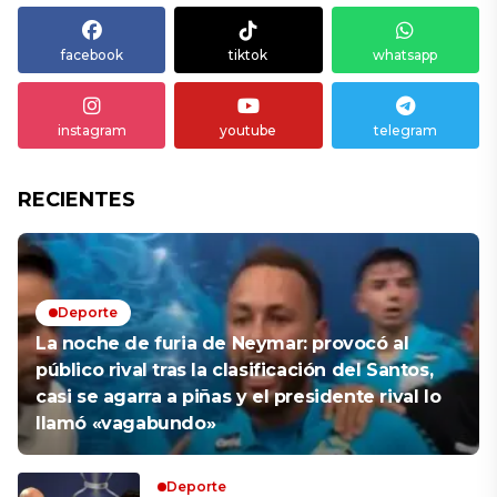
facebook
tiktok
whatsapp
instagram
youtube
telegram
RECIENTES
Deporte
La noche de furia de Neymar: provocó al
público rival tras la clasificación del Santos,
casi se agarra a piñas y el presidente rival lo
llamó «vagabundo»
Deporte