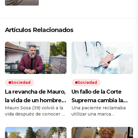
Artículos Relacionados
Sociedad
Sociedad
La revancha de Mauro,
Un fallo de la Corte
la vida de un hombre
Suprema cambia la
Mauro Sosa (39) volvió a la
Una paciente reclamaba
que vivía en la calle y
forma en que las
vida después de conocer el
utilizar una marca
pudo reencontrar su
prepagas deben cubrir
infierno de las drogas y la
extranjera y había
rumbo: «Ya no me
los medicamentos
incertidumbre de no tener
disponible otra nacional. La
techo. Hoy trabaja y alquila
Cámara le había dado la
reprocho»
más caros