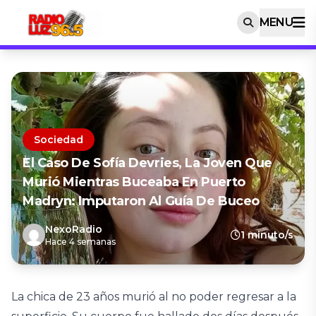
MENU
Sociedad
El Caso De Sofía Devries, La Joven Que
Murió Mientras Buceaba En Puerto
Madryn: Imputaron Al Guía De Buceo
NexoRadio
1 minuto/s
Hace 4 semanas
La chica de 23 años murió al no poder regresar a la