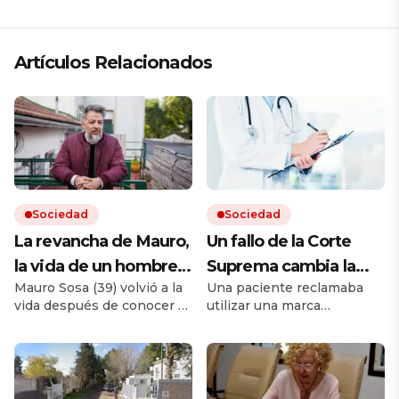
Artículos Relacionados
Sociedad
Sociedad
La revancha de Mauro,
Un fallo de la Corte
la vida de un hombre
Suprema cambia la
Mauro Sosa (39) volvió a la
Una paciente reclamaba
que vivía en la calle y
forma en que las
vida después de conocer el
utilizar una marca
pudo reencontrar su
prepagas deben cubrir
infierno de las drogas y la
extranjera y había
rumbo: «Ya no me
los medicamentos
incertidumbre de no tener
disponible otra nacional. La
techo. Hoy trabaja y alquila
Cámara le había dado la
reprocho»
más caros
un departamento. «Lo más
razón a la mujer, pero la
importante fue darme
Corte ahora consideró lo