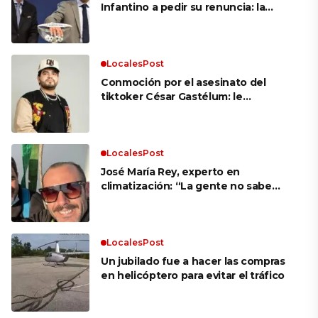
Infantino a pedir su renuncia: la
durísima carta que sacude a la FIFA
LocalesPost
Conmoción por el asesinato del
tiktoker César Gastélum: le
dispararon mientras transmitía en
vivo en plena calle
LocalesPost
José María Rey, experto en
climatización: “La gente no sabe
usar el aire acondicionado; hay que
programar una temperatura ideal y
dejarlo que trabaje”
LocalesPost
Un jubilado fue a hacer las compras
en helicóptero para evitar el tráfico