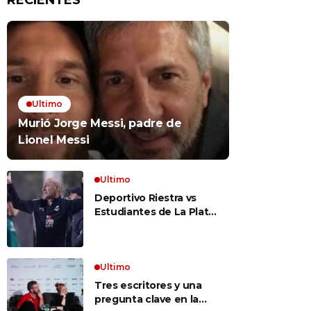
RECIENTES
Ultimo
Murió Jorge Messi, padre de
Lionel Messi
Ultimo
Deportivo Riestra vs
Estudiantes de La Plata,
por el Torneo Clausura
EN VIVO: a qué hora
juegan, formaciones y
cómo ver el partido
Ultimo
Tres escritores y una
pregunta clave en la