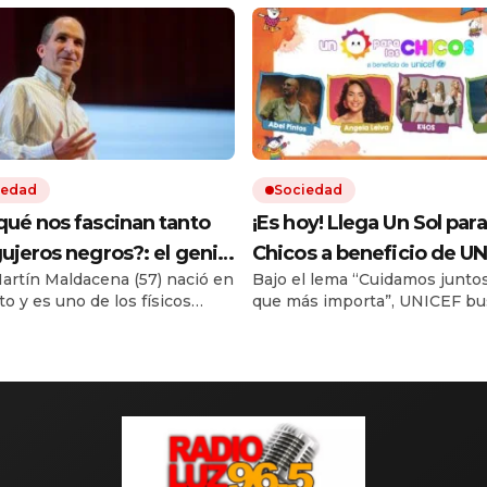
iedad
Sociedad
qué nos fascinan tanto
¡Es hoy! Llega Un Sol para
gujeros negros?: el genio
Chicos a beneficio de U
artín Maldacena (57) nació en
Bajo el lema “Cuidamos juntos
tino que es un
Argentina
to y es uno de los físicos
que más importa”, UNICEF bu
star” tiene una
os más prestigiosos del
recaudar fondos para contribu
esta
. En menos de una semana
las iniciativas que desarrolla 
os auditorios y fue invitado a
brindar salud, nutrición, educ
e los programas más vistos
protección a las niñas y niño
ís. Causa furor aunque el
situación de vulnerabilidad en
o no termine de entender sus
Argentina y el mundo.
.