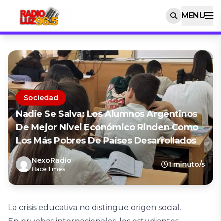
MENU
Sociedad
Nadie Se Salva: Los Alumnos Argentinos
De Mejor Nivel Económico Rinden Como
Los Más Pobres De Países Desarrollados
NexoRadio
1 minuto/s
Hace 1 mes
La crisis educativa no distingue origen social.