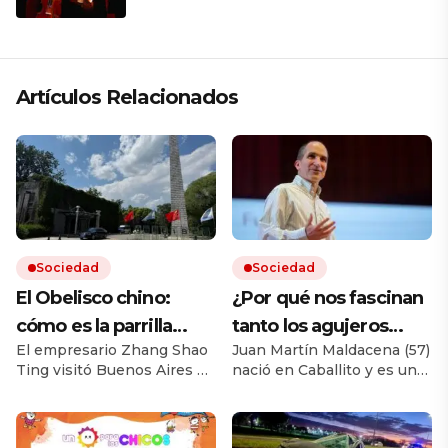
que respeta lo antiguo y mira al
futuro
Artículos Relacionados
Sociedad
Sociedad
El Obelisco chino:
¿Por qué nos fascinan
cómo es la parrilla
tanto los agujeros
El empresario Zhang Shao
Juan Martín Maldacena (57)
argentina más grande
negros?: el genio
Ting visitó Buenos Aires en
nació en Caballito y es uno
de Asia y la curiosa
argentino que es un
los 90 y se enamoró del
de los físicos teóricos más
historia de su dueño
“rockstar” tiene una
país. En 2004 abrió un
prestigiosos del mundo. En
restaurante en Beijing que
menos de una semana
respuesta