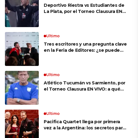
Deportivo Riestra vs Estudiantes de
La Plata, por el Torneo Clausura EN
VIVO: a qué hora juegan,
formaciones y cómo ver el partido
Ultimo
Tres escritores y una pregunta clave
en la Feria de Editores: ¿se puede
aprender a escuchar?
Ultimo
Atlético Tucumán vs Sarmiento, por
el Torneo Clausura EN VIVO: a qué
hora juegan, formaciones y cómo ver
el partido
Ultimo
Pacifica Quartet llega por primera
vez a la Argentina: los secretos para
mantener a un cuarteto de cuerdas