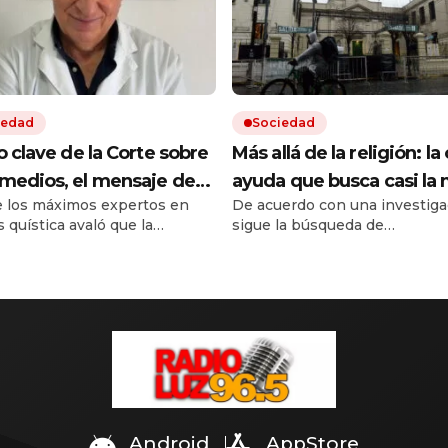
iedad
Sociedad
lo clave de la Corte sobre
Más allá de la religión: la 
emedios, el mensaje de
ayuda que busca casi la 
 los máximos expertos en
De acuerdo con una investiga
ferente médico y otro
de las personas que acu
s quística avaló que la
sigue la búsqueda de
le conflicto en puerta
iglesias y templos
ura en salud sea sobre un
acompañamiento espiritual, 
o más barato de igual acción.
crecen los nuevos requerimie
a sentencia de la Corte
El impacto de la situación soci
ron dudas entre pacientes y
horizonte asoma una nueva
a que ya usan en EE.UU. y
.
Android
AppStore