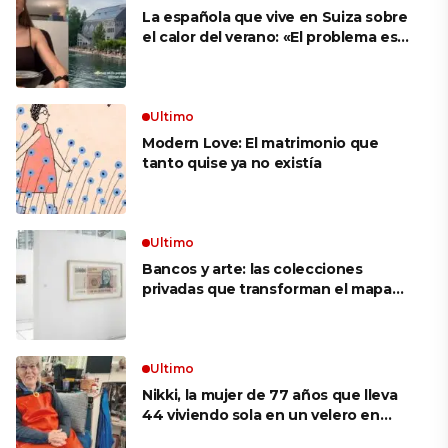
La española que vive en Suiza sobre
el calor del verano: «El problema es
que no es como en España, que te
metes a cualquier sitio y hay aire
acondicionado»
Ultimo
Modern Love: El matrimonio que
tanto quise ya no existía
Ultimo
Bancos y arte: las colecciones
privadas que transforman el mapa
cultural argentino
Ultimo
Nikki, la mujer de 77 años que lleva
44 viviendo sola en un velero en
Alaska: «Soy la capitana, la mecánica,