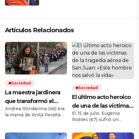
la electricista; soy todo»
Artículos Relacionados
Sociedad
Sociedad
La maestra jardinera
El último acto heroico
que transformó el
de una de las víctimas
Andrea Rondanina (46) era
peor dolor en la voz de
El 15 de julio, Eugenio
de la tragedia aérea
la mamá de Anita Peralta
un reclamo masivo por
Robles (67) sufrió un
(15), que murió el 16 de julio
de San Juan: «Este
incendio en su casa y
«la ruta de la muerte»
en un choque frontal en la
hombre nos salvó la
recibió la asistencia de
ruta 88, entre Mar del Plata
Carlos Heredia (56), una de