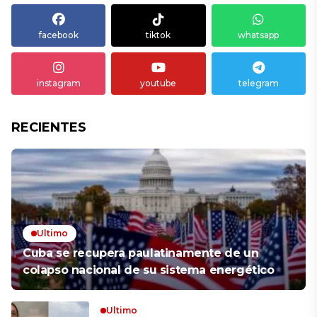
facebook
tiktok
whatsapp
instagram
youtube
telegram
RECIENTES
Ultimo
Cuba se recupera paulatinamente de un
colapso nacional de su sistema energético
Ultimo