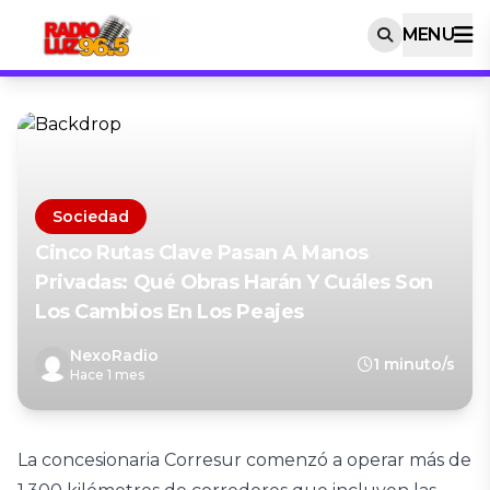
MENU
Sociedad
Cinco Rutas Clave Pasan A Manos
Privadas: Qué Obras Harán Y Cuáles Son
Los Cambios En Los Peajes
NexoRadio
1 minuto/s
Hace 1 mes
La concesionaria Corresur comenzó a operar más de