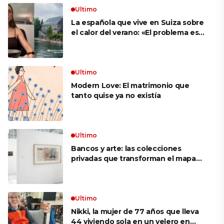
Ultimo
La española que vive en Suiza sobre
el calor del verano: «El problema es
que no es como en España, que te
metes a cualquier sitio y hay aire
acondicionado»
Ultimo
Modern Love: El matrimonio que
tanto quise ya no existía
Ultimo
Bancos y arte: las colecciones
privadas que transforman el mapa
cultural argentino
Ultimo
Nikki, la mujer de 77 años que lleva
44 viviendo sola en un velero en