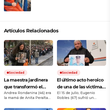
Alaska: «Soy la capitana, la mecánica,
la electricista; soy todo»
Artículos Relacionados
Sociedad
Sociedad
La maestra jardinera
El último acto heroico
que transformó el
de una de las víctimas
Andrea Rondanina (46) era
El 15 de julio, Eugenio
peor dolor en la voz de
de la tragedia aérea
la mamá de Anita Peralta
Robles (67) sufrió un
un reclamo masivo por
de San Juan: «Este
(15), que murió el 16 de julio
incendio en su casa y
«la ruta de la muerte»
hombre nos salvó la
en un choque frontal en la
recibió la asistencia de