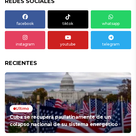
REDES SOCIALES
facebook
tiktok
whatsapp
instagram
youtube
telegram
RECIENTES
Ultimo
Cuba se recupera paulatinamente de un
colapso nacional de su sistema energético