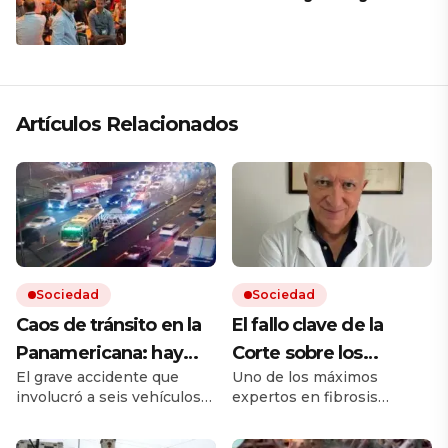
Artículos Relacionados
Sociedad
Sociedad
Caos de tránsito en la
El fallo clave de la
Panamericana: hay
Corte sobre los
El grave accidente que
Uno de los máximos
cinco heridos por un
remedios, el mensaje
involucró a seis vehículos
expertos en fibrosis
choque múltiple
de un referente
ocurrió sobre el kilómetro
quística avaló que la
médico y otro posible
25 de la autopista, en
cobertura en salud sea