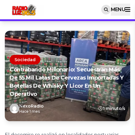
MENU
Sociedad
Contrabando Millonario: Secuestran Más
De 55 Mil Latas De Cervezas Importadas Y
Botellas De Whisky Y Licor En Un
Operativo
NexoRadio
1 minuto/s
Hace 1 mes
El decomiso se realizó en localidades portuarias