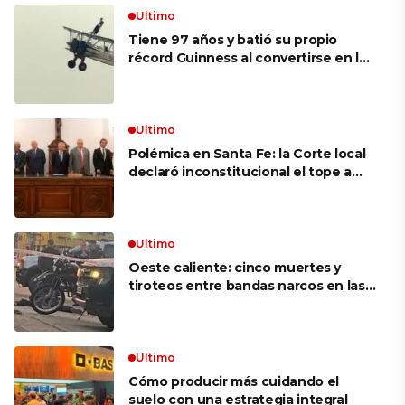
Ultimo
Tiene 97 años y batió su propio
récord Guinness al convertirse en la
mujer más longeva del mundo en
volar sobre las alas de un avión en
movimiento: «Las palabras ‘no
puedo’ no existen en mi vocabulario»
Ultimo
Polémica en Santa Fe: la Corte local
declaró inconstitucional el tope a
jubilaciones de privilegio y avaló
haberes de $ 18 millones
Ultimo
Oeste caliente: cinco muertes y
tiroteos entre bandas narcos en las
últimas semanas
Ultimo
Cómo producir más cuidando el
suelo con una estrategia integral