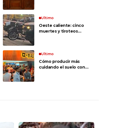
inconstitucional el tope
vocabulario»
a jubilaciones de
privilegio y avaló
haberes de $ 18
Ultimo
millones
Oeste caliente: cinco
muertes y tiroteos
entre bandas narcos en
las últimas semanas
Ultimo
Cómo producir más
cuidando el suelo con
una estrategia integral