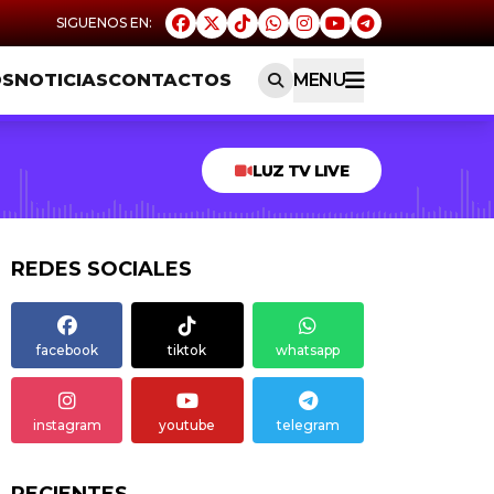
OS
NOTICIAS
CONTACTOS
MENU
LUZ TV LIVE
REDES SOCIALES
facebook
tiktok
whatsapp
instagram
youtube
telegram