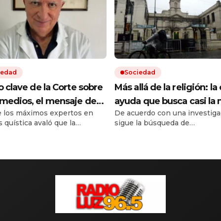
iedad
Sociedad
lo clave de la Corte sobre
Más allá de la religión: la 
emedios, el mensaje de
ayuda que busca casi la 
 los máximos expertos en
De acuerdo con una investiga
ferente médico y otro
de las personas que acu
s quística avaló que la
sigue la búsqueda de
le conflicto en puerta
iglesias y templos
ura en salud sea sobre un
acompañamiento espiritual, 
o más barato de igual acción.
crecen los nuevos requerimie
a sentencia de la Corte
El impacto de la situación soci
ron dudas entre pacientes y
horizonte asoma una nueva
a que ya usan en EE.UU. y
.