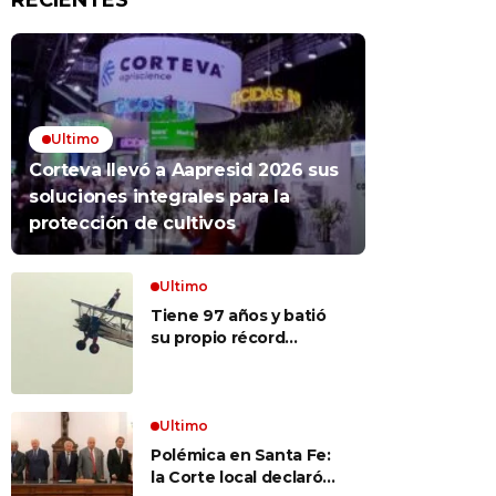
RECIENTES
Ultimo
Corteva llevó a Aapresid 2026 sus
soluciones integrales para la
protección de cultivos
Ultimo
Tiene 97 años y batió
su propio récord
Guinness al convertirse
en la mujer más longeva
del mundo en volar
sobre las alas de un
Ultimo
avión en movimiento:
Polémica en Santa Fe:
«Las palabras ‘no
la Corte local declaró
puedo’ no existen en mi