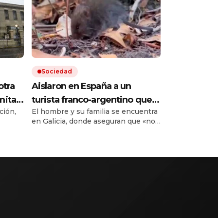
Sociedad
otra
Aislaron en España a un
mitad
turista franco-argentino que
ción,
El hombre y su familia se encuentra
den a
dio positivo al hantavirus en
en Galicia, donde aseguran que «no
Francia: no tiene síntomas y le
pero
puede contagiar». El anuncio lo hizo
realizarán nuevos exámenes
ntos.
Francia al informar que se
al.
recuperaba la paciente que estuvo
en el crucero que tuvo un brote.