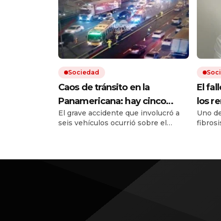
Sociedad
Soc
Caos de tránsito en la
El fal
Panamericana: hay cinco
los r
El grave accidente que involucró a
Uno de
heridos por un choque
un re
seis vehículos ocurrió sobre el
fibrosi
múltiple
posib
kilómetro 25 de la autopista, en
cobert
sentido hacia la Provincia de
remedi
Buenos Aires. Hay varios carriles
Tras l
cortados y fuertes demoras para
surgie
quienes circulan por la zona.
en el 
terapi
Europa