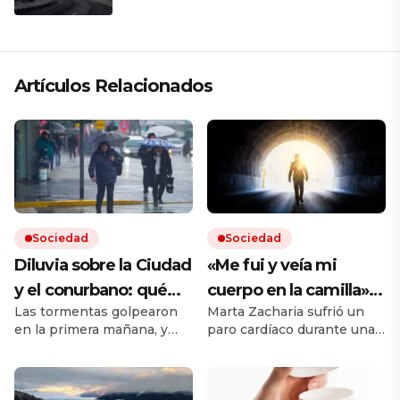
Artículos Relacionados
Sociedad
Sociedad
Diluvia sobre la Ciudad
«Me fui y veía mi
y el conurbano: qué
cuerpo en la camilla»:
Las tormentas golpearon
Marta Zacharia sufrió un
dice el pronóstico para
vivió un caso similar al
en la primera mañana, y
paro cardíaco durante una
las próximas horas
de Víctor Sueiro y la
seguirán durante todo el
operación y tuvo que ser
ciencia tiene una
jueves. Hay cortes de luz
reanimada. Durante esos
en el AMBA.
segundos, dice que vio
explicación