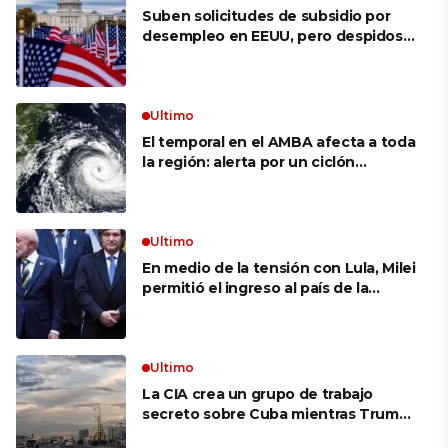
Suben solicitudes de subsidio por
desempleo en EEUU, pero despidos
siguen bajos
Ultimo
El temporal en el AMBA afecta a toda
la región: alerta por un ciclón
extratropical, vientos de 100 km/h y
riesgo de tornado en Brasil
Ultimo
En medio de la tensión con Lula, Milei
permitió el ingreso al país de la
Marina de Brasil para realizar
ejercicios militares conjuntos
Ultimo
La CIA crea un grupo de trabajo
secreto sobre Cuba mientras Trump
presiona a La Habana