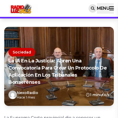
MENU
Sociedad
La IA En La Justicia: Abren Una
Convocatoria Para Crear Un Protocolo De
Aplicación En Los Tribunales
Bonaerenses
NexoRadio
1 minuto/s
Hace 1 mes
La Suprema Corte provincial dio a conocer un