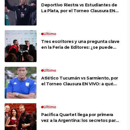
Deportivo Riestra vs Estudiantes de
La Plata, por el Torneo Clausura EN
VIVO: a qué hora juegan,
formaciones y cómo ver el partido
Ultimo
Tres escritores y una pregunta clave
en la Feria de Editores: ¿se puede
aprender a escuchar?
Ultimo
Atlético Tucumán vs Sarmiento, por
el Torneo Clausura EN VIVO: a qué
hora juegan, formaciones y cómo ver
el partido
Ultimo
Pacifica Quartet llega por primera
vez a la Argentina: los secretos para
mantener a un cuarteto de cuerdas