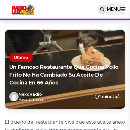
MENU
Ultimo
Un Famoso Restaurante Que Cocina Pollo
Frito No Ha Cambiado Su Aceite De
Cocina En 66 Años
NexoRadio
1 minuto/s
Hace 2 meses
El dueño del restaurante dice que este aceite añejo