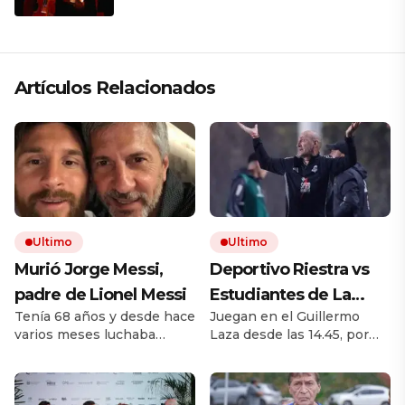
que respeta lo antiguo y mira al
futuro
Artículos Relacionados
Ultimo
Ultimo
Murió Jorge Messi,
Deportivo Riestra vs
padre de Lionel Messi
Estudiantes de La
Tenía 68 años y desde hace
Juegan en el Guillermo
Plata, por el Torneo
varios meses luchaba
Laza desde las 14.45, por
Clausura EN VIVO: a
contra una enfermedad.
TNT Sports. El equipo de
qué hora juegan,
Padre, representante y
Duró busca recuperarse de
administrador, fue una
dos derrotas al hilo. El
formaciones y cómo