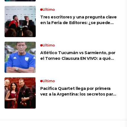
Ultimo
Tres escritores y una pregunta clave
en la Feria de Editores: ¿se puede
aprender a escuchar?
Ultimo
Atlético Tucumán vs Sarmiento, por
el Torneo Clausura EN VIVO: a qué
hora juegan, formaciones y cómo ver
el partido
Ultimo
Pacifica Quartet llega por primera
vez a la Argentina: los secretos para
mantener a un cuarteto de cuerdas
que respeta lo antiguo y mira al
futuro