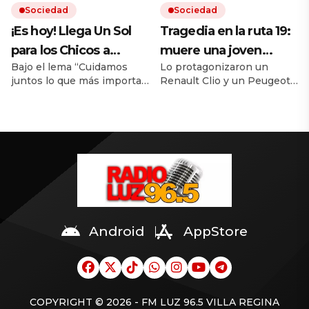
Sociedad
Sociedad
entender sus teorías.
¡Es hoy! Llega Un Sol
Tragedia en la ruta 19:
para los Chicos a
muere una joven
Bajo el lema “Cuidamos
Lo protagonizaron un
beneficio de UNICEF
bombera voluntaria,
juntos lo que más importa”,
Renault Clio y un Peugeot
Argentina
tras un violento
UNICEF busca recaudar
308. Florencia Rocío
choque frontal de dos
fondos para contribuir con
Guayán de sólo 24 años
las iniciativas que
murió en el accidente. Otra
autos en Córdoba
desarrolla para brindar
joven fue llevada al hospital
salud, nutrición, educación
y está fuera de peligro.
y protección a las niñas y
Ocurrió durante la
niños en situación de
madrugada de este viernes
vulnerabilidad en Argentina
en la zona de barrio
y el mundo.
Palmar, frente al Mercado
de Abasto. Cual es la
Android
AppStore
principal hipótesis de […]
COPYRIGHT © 2026 - FM LUZ 96.5 VILLA REGINA