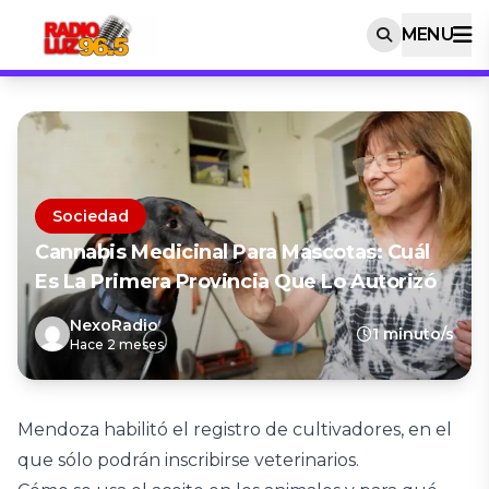
MENU
Sociedad
Cannabis Medicinal Para Mascotas: Cuál
Es La Primera Provincia Que Lo Autorizó
NexoRadio
1 minuto/s
Hace 2 meses
Mendoza habilitó el registro de cultivadores, en el
que sólo podrán inscribirse veterinarios.