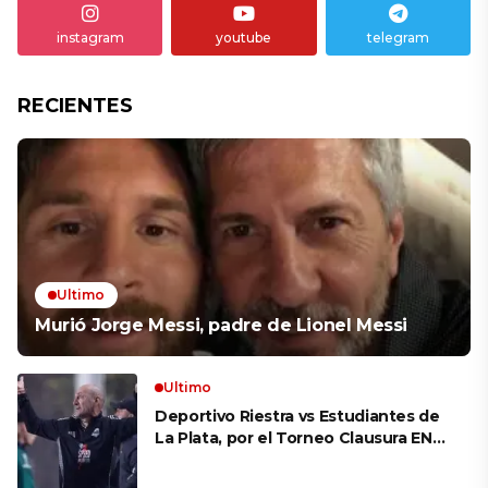
instagram
youtube
telegram
RECIENTES
Ultimo
Murió Jorge Messi, padre de Lionel Messi
Ultimo
Deportivo Riestra vs Estudiantes de
La Plata, por el Torneo Clausura EN
VIVO: a qué hora juegan,
formaciones y cómo ver el partido