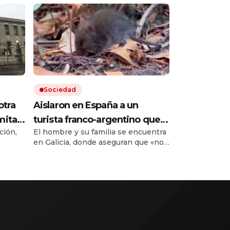
Sociedad
otra
Aislaron en España a un
mitad
turista franco-argentino que
ción,
El hombre y su familia se encuentra
den a
dio positivo al hantavirus en
en Galicia, donde aseguran que «no
Francia: no tiene síntomas y le
pero
puede contagiar». El anuncio lo hizo
realizarán nuevos exámenes
ntos.
Francia al informar que se
al.
recuperaba la paciente que estuvo
en el crucero que tuvo un brote.