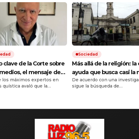
iedad
Sociedad
lo clave de la Corte sobre
Más allá de la religión: la 
emedios, el mensaje de
ayuda que busca casi la 
 los máximos expertos en
De acuerdo con una investiga
ferente médico y otro
de las personas que acu
s quística avaló que la
sigue la búsqueda de
le conflicto en puerta
iglesias y templos
ura en salud sea sobre un
acompañamiento espiritual, 
o más barato de igual acción.
crecen los nuevos requerimie
a sentencia de la Corte
El impacto de la situación soci
ron dudas entre pacientes y
horizonte asoma una nueva
a que ya usan en EE.UU. y
.