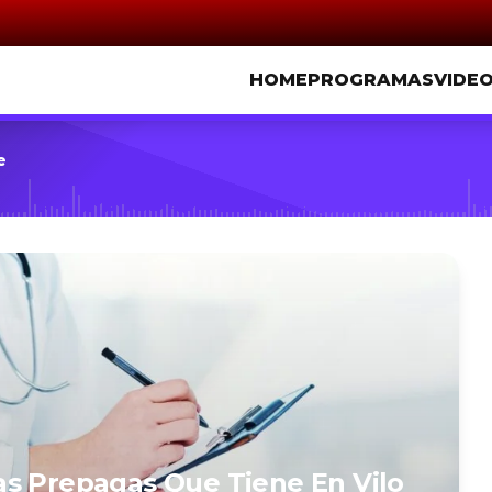
HOME
PROGRAMAS
VIDE
e
as Prepagas Que Tiene En Vilo