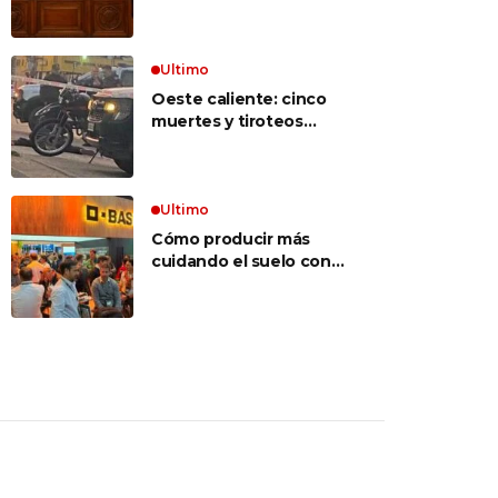
inconstitucional el tope
vocabulario»
a jubilaciones de
privilegio y avaló
haberes de $ 18
Ultimo
millones
Oeste caliente: cinco
muertes y tiroteos
entre bandas narcos en
las últimas semanas
Ultimo
Cómo producir más
cuidando el suelo con
una estrategia integral