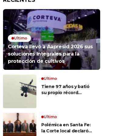
RECIENTES
Ultimo
Corteva llevó a Aapresid 2026 sus
soluciones integrales para la
protección de cultivos
Ultimo
Tiene 97 años y batió
su propio récord
Guinness al convertirse
en la mujer más longeva
del mundo en volar
sobre las alas de un
Ultimo
avión en movimiento:
Polémica en Santa Fe:
«Las palabras ‘no
la Corte local declaró
puedo’ no existen en mi