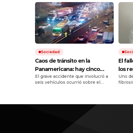
Sociedad
Soc
Caos de tránsito en la
El fal
Panamericana: hay cinco
los r
El grave accidente que involucró a
Uno de
heridos por un choque
un re
seis vehículos ocurrió sobre el
fibrosi
múltiple
posib
kilómetro 25 de la autopista, en
cobert
sentido hacia la Provincia de
remedi
Buenos Aires. Hay varios carriles
Tras l
cortados y fuertes demoras para
surgie
quienes circulan por la zona.
en el 
terapi
Europa