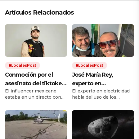
Artículos Relacionados
LocalesPost
LocalesPost
Conmoción por el
José María Rey,
asesinato del tiktoker
experto en
El influencer mexicano
El experto en electricidad
César Gastélum: le
climatización: “La
estaba en un directo con
habla del uso de los
dispararon mientras
gente no sabe usar el
más de medio millón de
aparatos de aire
transmitía en vivo en
aire acondicionado;
espectadores cuando
acondicionado con la
recibió un balazo mortal.
llegada del calor.
plena calle
hay que programar
Quién era el joven, las
una temperatura ideal
primeras hipótesis y el
antecedente del asesinato
y dejarlo que trabaje”