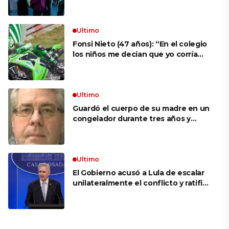
aprovechar la visita
Ultimo
Fonsi Nieto (47 años): “En el colegio
los niños me decían que yo corría
porque mi tío ponía el dinero. Tuve
que ganar muchas carreras para que
me respetaran por ser Fonsi”
Ultimo
Guardó el cuerpo de su madre en un
congelador durante tres años y
cobró 100.000 dólares en pagos que
no le correspondían: la insólita
explicación cuando lo detuvieron
Ultimo
El Gobierno acusó a Lula de escalar
unilateralmente el conflicto y ratificó
el apoyo de Milei a Bolsonaro: «La
región está cambiando y esperamos
que así también sea en Brasil»