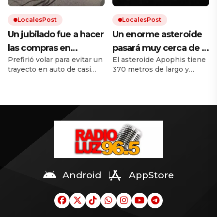
de Valeria Márquez.
LocalesPost
LocalesPost
Un jubilado fue a hacer
Un enorme asteroide
las compras en
pasará muy cerca de la
Prefirió volar para evitar un
El asteroide Apophis tiene
helicóptero para evitar
Tierra y los científicos
trayecto en auto de casi
370 metros de largo y
el tráfico
temen que traiga
una hora. No recibió
pasará a menos de 32 000
consecuencias
ninguna sanción porque
kilómetros de la Tierra. Dos
tenía licencia.
naves espaciales estará
cerca del asteroide para
observarlo. Mirá los videos
en la nota.
Android
AppStore