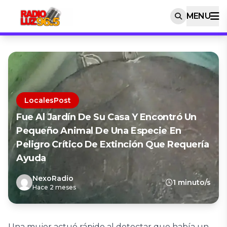
MENU
LocalesPost
Fue Al Jardín De Su Casa Y Encontró Un
Pequeño Animal De Una Especie En
Peligro Crítico De Extinción Que Requería
Ayuda
NexoRadio
1 minuto/s
Hace 2 meses
Una mujer actuó rápido al detectar que había un