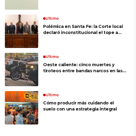
mujer más longeva del mundo en
volar sobre las alas de un avión en
movimiento: «Las palabras ‘no
puedo’ no existen en mi vocabulario»
Ultimo
Polémica en Santa Fe: la Corte local
declaró inconstitucional el tope a
jubilaciones de privilegio y avaló
haberes de $ 18 millones
Ultimo
Oeste caliente: cinco muertes y
tiroteos entre bandas narcos en las
últimas semanas
Ultimo
Cómo producir más cuidando el
suelo con una estrategia integral