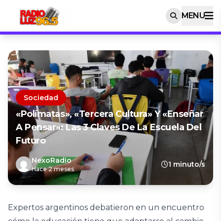
MENU
Sociedad
«Polímatas», «tercera Cultura» Y «enseñar
A Pensar»: Las 3 Claves De La Escuela Del
Futuro
NexoRadio
1 minuto/s
Hace 2 meses
Expertos argentinos debatieron en un encuentro