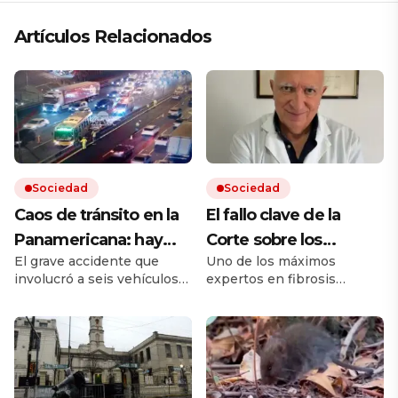
Artículos Relacionados
Sociedad
Sociedad
Caos de tránsito en la
El fallo clave de la
Panamericana: hay
Corte sobre los
El grave accidente que
Uno de los máximos
cinco heridos por un
remedios, el mensaje
involucró a seis vehículos
expertos en fibrosis
choque múltiple
de un referente
ocurrió sobre el kilómetro
quística avaló que la
médico y otro posible
25 de la autopista, en
cobertura en salud sea
sentido hacia la Provincia
sobre un remedio más
conflicto en puerta
de Buenos Aires. Hay
barato de igual acción. Tras
varios carriles cortados y
la sentencia de la Corte
fuertes demoras para
surgieron dudas entre