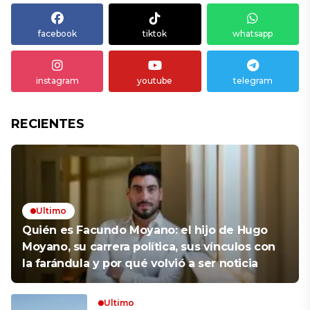
facebook
tiktok
whatsapp
instagram
youtube
telegram
RECIENTES
Ultimo
Quién es Facundo Moyano: el hijo de Hugo
Moyano, su carrera política, sus vínculos con
la farándula y por qué volvió a ser noticia
Ultimo