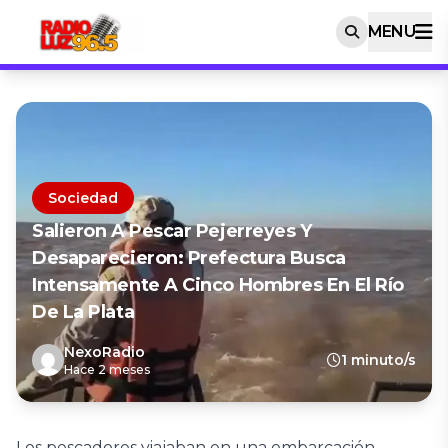
MENU
Sociedad
Salieron A Pescar Pejerreyes Y
Desaparecieron: Prefectura Busca
Intensamente A Cinco Hombres En El Río
De La Plata
NexoRadio
1 minuto/s
Hace 2 meses
Los pescadores viajaban en una embarcación