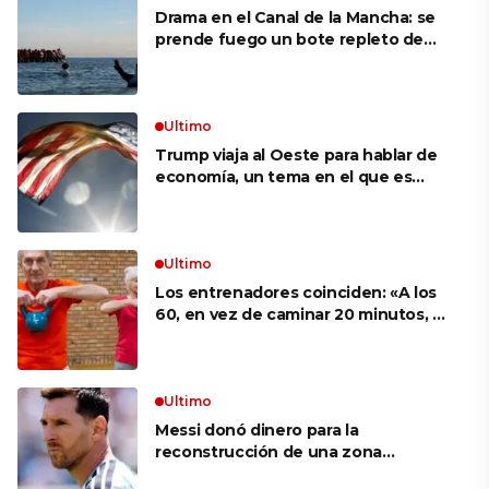
Drama en el Canal de la Mancha: se
prende fuego un bote repleto de
inmigrantes frente a Gran Bretaña
Ultimo
Trump viaja al Oeste para hablar de
economía, un tema en el que es
débil según sondeos
Ultimo
Los entrenadores coinciden: «A los
60, en vez de caminar 20 minutos, es
mucho más eficaz hacer ejercicios
como sentadilla con silla o flexiones
en la encimera de la cocina»
Ultimo
Messi donó dinero para la
reconstrucción de una zona
devastada por los incendios en