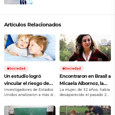
España
Artículos Relacionados
Sociedad
Sociedad
Un estudio logró
Encontraron en Brasil a
vincular el riesgo de
Micaela Albornoz, la
Investigadores de Estados
La mujer, de 32 años, había
padecer algunas
rosarina buscada
Unidos analizaron a más de
desaparecido el pasado 24
enfermedades clave a
desde hace más de un
10 millones de hermanos
de junio. Su búsqueda
si se es hermano
mes
de más de 5 millones de
motivó una recompensa
familias. Encontraron que
millonaria para obtener
mayor o menor