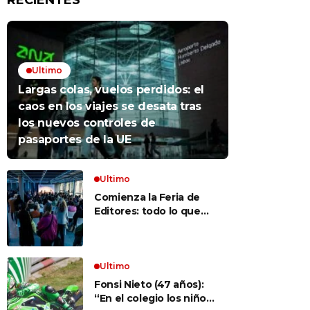
RECIENTES
Ultimo
Largas colas, vuelos perdidos: el
caos en los viajes se desata tras
los nuevos controles de
pasaportes de la UE
Ultimo
Comienza la Feria de
Editores: todo lo que
hay que saber para
aprovechar la visita
Ultimo
Fonsi Nieto (47 años):
“En el colegio los niños