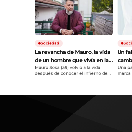
Sociedad
Soc
La revancha de Mauro, la vida
Un fa
de un hombre que vivía en la
cambi
Mauro Sosa (39) volvió a la vida
Una pa
calle y pudo reencontrar su
prepa
después de conocer el infierno de
marca 
rumbo: «Ya no me reprocho»
medi
las drogas y la incertidumbre de no
otra n
tener techo. Hoy trabaja y alquila un
dado la
departamento. «Lo más importante
Corte 
fue darme cuenta de que necesitaba
La sen
ayuda», asegura.
preced
acceso