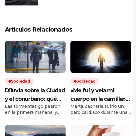
Artículos Relacionados
Sociedad
Sociedad
Diluvia sobre la Ciudad
«Me fui y veía mi
y el conurbano: qué
cuerpo en la camilla»:
Las tormentas golpearon
Marta Zacharia sufrió un
dice el pronóstico para
vivió un caso similar al
en la primera mañana, y
paro cardíaco durante una
las próximas horas
de Víctor Sueiro y la
seguirán durante todo el
operación y tuvo que ser
ciencia tiene una
jueves. Hay cortes de luz
reanimada. Durante esos
en el AMBA.
segundos, dice que vio
explicación