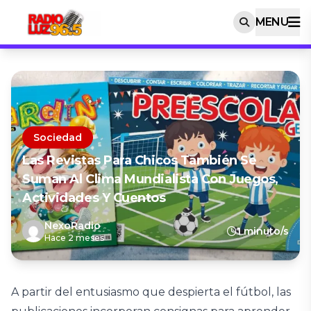
MENU
Sociedad
Las Revistas Para Chicos También Se
Suman Al Clima Mundialista Con Juegos,
Actividades Y Cuentos
NexoRadio
1 minuto/s
Hace 2 meses
A partir del entusiasmo que despierta el fútbol, las