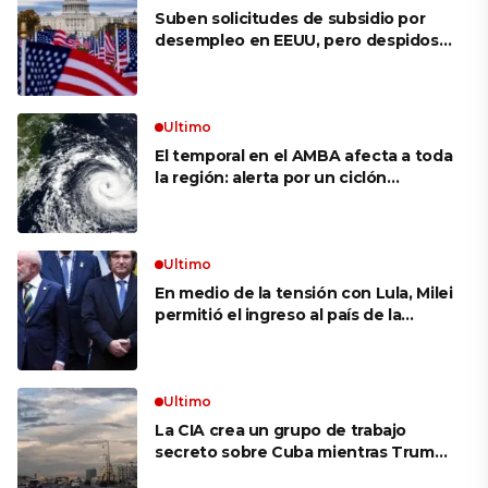
Suben solicitudes de subsidio por
desempleo en EEUU, pero despidos
siguen bajos
Ultimo
El temporal en el AMBA afecta a toda
la región: alerta por un ciclón
extratropical, vientos de 100 km/h y
riesgo de tornado en Brasil
Ultimo
En medio de la tensión con Lula, Milei
permitió el ingreso al país de la
Marina de Brasil para realizar
ejercicios militares conjuntos
Ultimo
La CIA crea un grupo de trabajo
secreto sobre Cuba mientras Trump
presiona a La Habana