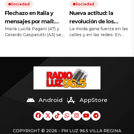
Sociedad
Sociedad
Flechazo en Italia y
Nueva actitud: la
mensajes por mail:
revolución de los
María Lucila Pagani (47) y
La moda gana fuerza en las
cómo empezó la
pelados orgullosos
Gerardo Gasparutti (43) se
calles y en las redes. En
historia de amor entre
conocieron en 2008
Argentina ya se organizan
la académica y el
mientras hacían sus
juntadas multitudinarias. El
posgrados. Las dudas del
ránking de los países con
nutricionista al que
círculo de la mujer sobre
más calvos lo encabeza
hoy acusan de matarla
las raras circunstancias de
España. Le sigue Italia.
su muerte.
¿Argentina? Está 43 a nivel
global.
Android
AppStore
COPYRIGHT © 2026 - FM LUZ 96.5 VILLA REGINA