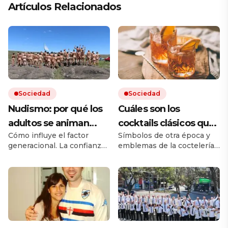
Artículos Relacionados
Sociedad
Sociedad
Nudismo: por qué los
Cuáles son los
adultos se animan
cocktails clásicos que
Cómo influye el factor
Símbolos de otra época y
más que los jóvenes
resisten en las barras
generacional. La confianza,
emblemas de la coctelería,
el adiós a los tabués y el rol
son ejemplos de equilibrio
de las redes en la era de los
y de identidad. Los
filtros.
imperdibles y dónde se los
puede probar.