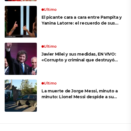
Ultimo
El picante cara a cara entre Pampita y
Yanina Latorre: el recuerdo de sus
infidelidades y el reproche por el
final con Pico Mónaco
Ultimo
Javier Milei y sus medidas, EN VIVO:
«Corrupto y criminal que destruyó
Brasil», el ataque de un congresista
de EE.UU. a Lula que el Presidente
replicó en sus redes
Ultimo
La muerte de Jorge Messi, minuto a
minuto: Lionel Messi despide a su
papá en una ceremonia íntima junto
a su familia en Rosario