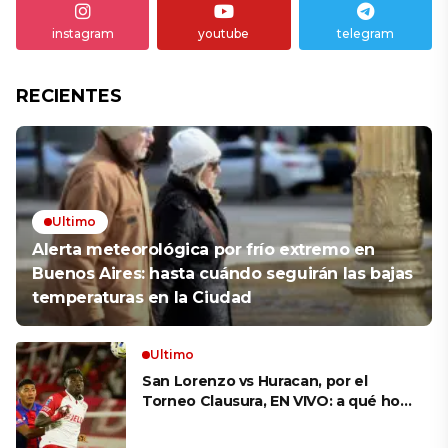
instagram
youtube
telegram
RECIENTES
Ultimo
Alerta meteorológica por frío extremo en
Buenos Aires: hasta cuándo seguirán las bajas
temperaturas en la Ciudad
Ultimo
San Lorenzo vs Huracan, por el
Torneo Clausura, EN VIVO: a qué hora
es, probables formaciones y cómo
ver el clásico