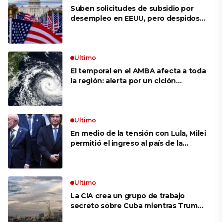
Suben solicitudes de subsidio por
desempleo en EEUU, pero despidos
siguen bajos
Ultimo
El temporal en el AMBA afecta a toda
la región: alerta por un ciclón
extratropical, vientos de 100 km/h y
riesgo de tornado en Brasil
Ultimo
En medio de la tensión con Lula, Milei
permitió el ingreso al país de la
Marina de Brasil para realizar
ejercicios militares conjuntos
Ultimo
La CIA crea un grupo de trabajo
secreto sobre Cuba mientras Trump
presiona a La Habana