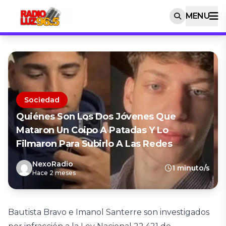
MENU
Sociedad
Quiénes Son Los Dos Jóvenes Que
Mataron Un Coipo A Patadas Y Lo
Filmaron Para Subirlo A Las Redes
NexoRadio
1 minuto/s
Hace 2 meses
Bautista Bravo e Imanol Santerre son investigados