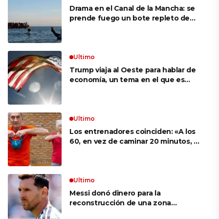
Drama en el Canal de la Mancha: se
prende fuego un bote repleto de
inmigrantes frente a Gran Bretaña
Ultimo
Trump viaja al Oeste para hablar de
economía, un tema en el que es
débil según sondeos
Ultimo
Los entrenadores coinciden: «A los
60, en vez de caminar 20 minutos, es
mucho más eficaz hacer ejercicios
como sentadilla con silla o flexiones
en la encimera de la cocina»
Ultimo
Messi donó dinero para la
reconstrucción de una zona
devastada por los incendios en