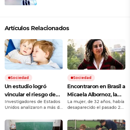
España
Artículos Relacionados
Sociedad
Sociedad
Un estudio logró
Encontraron en Brasil a
vincular el riesgo de
Micaela Albornoz, la
Investigadores de Estados
La mujer, de 32 años, había
padecer algunas
rosarina buscada
Unidos analizaron a más de
desaparecido el pasado 24
enfermedades clave a
desde hace más de un
10 millones de hermanos
de junio. Su búsqueda
si se es hermano
mes
de más de 5 millones de
motivó una recompensa
familias. Encontraron que
millonaria para obtener
mayor o menor