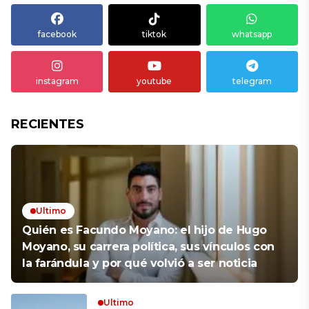
facebook
tiktok
whatsapp
instagram
youtube
telegram
RECIENTES
Ultimo
Quién es Facundo Moyano: el hijo de Hugo
Moyano, su carrera política, sus vínculos con
la farándula y por qué volvió a ser noticia
Ultimo