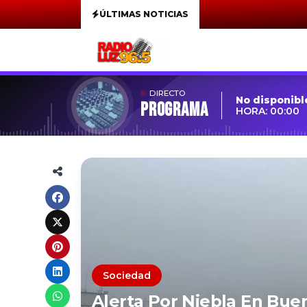
ÚLTIMAS NOTICIAS
DIRECTO
No disponibl
Programa
HORA: 00:00
Sociedad
Alerta Por Niebla En Bue