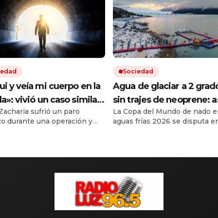
iedad
Sociedad
ui y veía mi cuerpo en la
Agua de glaciar a 2 grad
la»: vivió un caso similar
sin trajes de neoprene: a
Zacharia sufrió un paro
La Copa del Mundo de nado e
Víctor Sueiro y la ciencia
el Mundial de Natación e
co durante una operación y
aguas frías 2026 se disputa e
 una explicación
Perito Moreno
ue ser reanimada. Durante
Cruz. Es la primera vez que la
egundos, dice que vio «desde
competencia no se hace en E
», cómo trabajaban los
Participan casi 300 nadadores
 y luego una luz al final del
países. Instalaron una piscina
 El médico del periodista que
flotante en el Lago Argentino.
0 experimentó una situación
carrera insignia de 300 metro
da, un neurólogo y un
aguas abiertas es el domingo.
irujano vinculan el fenómeno
portamiento […]