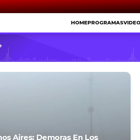
HOME
PROGRAMAS
VIDE
e
nos Aires: Demoras En Los