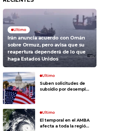
RECIENTES
Ultimo
Irán anuncia acuerdo con Omán
sobre Ormuz, pero avisa que su
reapertura dependerá de lo que
haga Estados Unidos
Ultimo
Suben solicitudes de
subsidio por desempleo
en EEUU, pero despidos
siguen bajos
Ultimo
El temporal en el AMBA
afecta a toda la región: