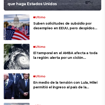
que haga Estados Unidos
Ultimo
Suben solicitudes de subsidio por
desempleo en EEUU, pero despidos
siguen bajos
Ultimo
El temporal en el AMBA afecta a toda
la región: alerta por un ciclón
extratropical, vientos de 100 km/h y
riesgo de tornado en Brasil
Ultimo
En medio de la tensión con Lula, Milei
permitió el ingreso al país de la
Marina de Brasil para realizar
ejercicios militares conjuntos