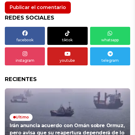
REDES SOCIALES
facebook
tiktok
whatsapp
instagram
youtube
telegram
RECIENTES
Ultimo
Irán anuncia acuerdo con Omán sobre Ormuz,
pero avisa que su reapertura dependerá de lo