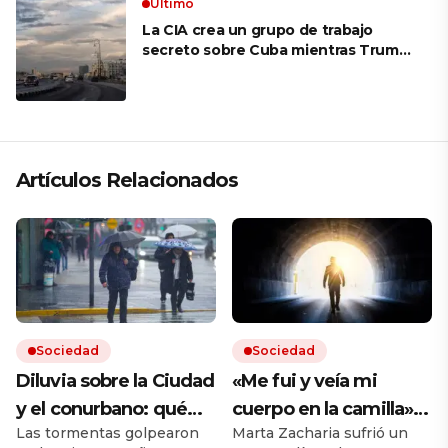
Ultimo
La CIA crea un grupo de trabajo
secreto sobre Cuba mientras Trump
presiona a La Habana
Artículos Relacionados
Sociedad
Sociedad
Diluvia sobre la Ciudad
«Me fui y veía mi
y el conurbano: qué
cuerpo en la camilla»:
Las tormentas golpearon
Marta Zacharia sufrió un
dice el pronóstico para
vivió un caso similar al