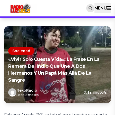
MENU
Sociedad
«Vivir Solo Cuesta Vida»: La Frase En La
Remera Del Indio Que Une A Dos
Hermanos Y Un Papá Más Allá De La
Sangre
NexoRadio
1 minuto/s
Hace 2 meses
Fabiana Arriola (30) se tatuó en el pecho esa parte