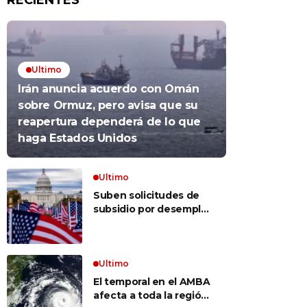
RECIENTES
Ultimo
Irán anuncia acuerdo con Omán
sobre Ormuz, pero avisa que su
reapertura dependerá de lo que
haga Estados Unidos
Ultimo
Suben solicitudes de
subsidio por desempleo
en EEUU, pero despidos
siguen bajos
Ultimo
El temporal en el AMBA
afecta a toda la región: