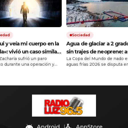
iedad
Sociedad
ui y veía mi cuerpo en la
Agua de glaciar a 2 grad
la»: vivió un caso similar
sin trajes de neoprene: a
Zacharia sufrió un paro
La Copa del Mundo de nado e
Víctor Sueiro y la ciencia
el Mundial de Natación e
co durante una operación y
aguas frías 2026 se disputa e
 una explicación
Perito Moreno
ue ser reanimada. Durante
Cruz. Es la primera vez que la
egundos, dice que vio «desde
competencia no se hace en E
», cómo trabajaban los
Participan casi 300 nadadores
 y luego una luz al final del
países. Instalaron una piscina
 El médico del periodista que
flotante en el Lago Argentino.
0 experimentó una situación
carrera insignia de 300 metro
da, un neurólogo y un
aguas abiertas es el domingo.
irujano vinculan el fenómeno
portamiento […]
Android
AppStore