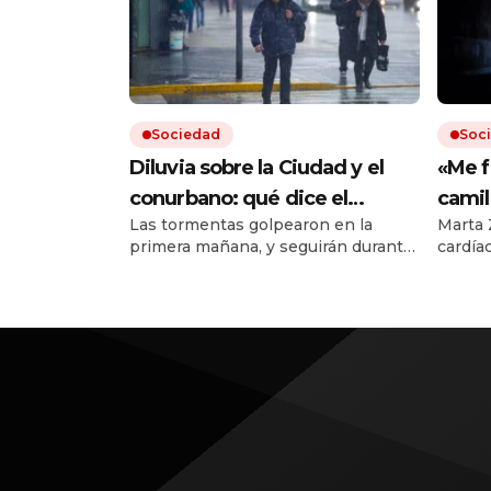
Sociedad
Soc
Diluvia sobre la Ciudad y el
«Me f
conurbano: qué dice el
camil
Las tormentas golpearon en la
Marta 
pronóstico para las próximas
al de 
primera mañana, y seguirán durante
cardía
horas
tiene
todo el jueves. Hay cortes de luz en
tuvo q
el AMBA.
esos s
afuera
médicos
túnel.
en 199
pareci
neuroc
al com