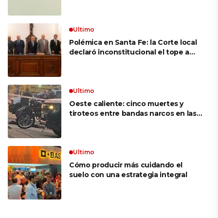
mujer más longeva del mundo en
volar sobre las alas de un avión en
movimiento: «Las palabras ‘no
puedo’ no existen en mi vocabulario»
Ultimo
Polémica en Santa Fe: la Corte local
declaró inconstitucional el tope a
jubilaciones de privilegio y avaló
haberes de $ 18 millones
Ultimo
Oeste caliente: cinco muertes y
tiroteos entre bandas narcos en las
últimas semanas
Ultimo
Cómo producir más cuidando el
suelo con una estrategia integral