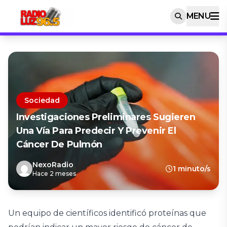
MENU
Sociedad
Investigaciones Preliminares Sugieren
Una Vía Para Predecir Y Prevenir El
Cáncer De Pulmón
NexoRadio
1 minuto/s
Hace 2 meses
Un equipo de científicos identificó proteínas que