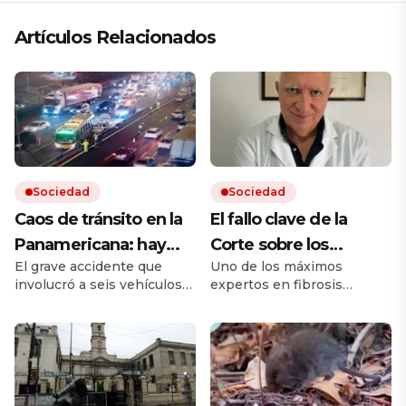
Artículos Relacionados
Sociedad
Sociedad
Caos de tránsito en la
El fallo clave de la
Panamericana: hay
Corte sobre los
El grave accidente que
Uno de los máximos
cinco heridos por un
remedios, el mensaje
involucró a seis vehículos
expertos en fibrosis
choque múltiple
de un referente
ocurrió sobre el kilómetro
quística avaló que la
médico y otro posible
25 de la autopista, en
cobertura en salud sea
sentido hacia la Provincia
sobre un remedio más
conflicto en puerta
de Buenos Aires. Hay
barato de igual acción. Tras
varios carriles cortados y
la sentencia de la Corte
fuertes demoras para
surgieron dudas entre