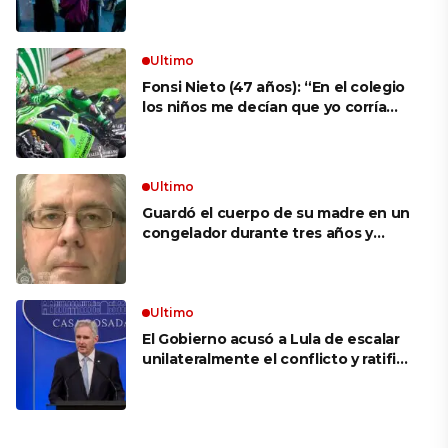
aprovechar la visita
Ultimo
Fonsi Nieto (47 años): “En el colegio
los niños me decían que yo corría
porque mi tío ponía el dinero. Tuve
que ganar muchas carreras para que
me respetaran por ser Fonsi”
Ultimo
Guardó el cuerpo de su madre en un
congelador durante tres años y
cobró 100.000 dólares en pagos que
no le correspondían: la insólita
explicación cuando lo detuvieron
Ultimo
El Gobierno acusó a Lula de escalar
unilateralmente el conflicto y ratificó
el apoyo de Milei a Bolsonaro: «La
región está cambiando y esperamos
que así también sea en Brasil»