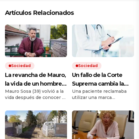
Artículos Relacionados
Sociedad
Sociedad
La revancha de Mauro,
Un fallo de la Corte
la vida de un hombre
Suprema cambia la
Mauro Sosa (39) volvió a la
Una paciente reclamaba
que vivía en la calle y
forma en que las
vida después de conocer el
utilizar una marca
pudo reencontrar su
prepagas deben cubrir
infierno de las drogas y la
extranjera y había
rumbo: «Ya no me
los medicamentos
incertidumbre de no tener
disponible otra nacional. La
techo. Hoy trabaja y alquila
Cámara le había dado la
reprocho»
más caros
un departamento. «Lo más
razón a la mujer, pero la
importante fue darme
Corte ahora consideró lo
cuenta de que necesitaba
contrario. La sentencia