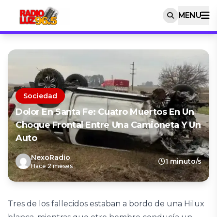
MENU
Sociedad
Dolor En Santa Fe: Cuatro Muertos En Un
Choque Frontal Entre Una Camioneta Y Un
Auto
NexoRadio
1 minuto/s
Hace 2 meses
Tres de los fallecidos estaban a bordo de una Hilux