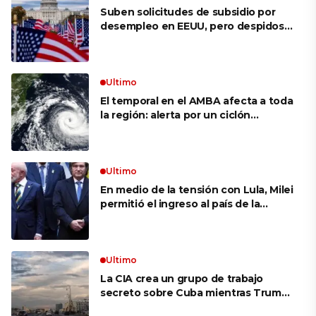
Suben solicitudes de subsidio por
desempleo en EEUU, pero despidos
siguen bajos
Ultimo
El temporal en el AMBA afecta a toda
la región: alerta por un ciclón
extratropical, vientos de 100 km/h y
riesgo de tornado en Brasil
Ultimo
En medio de la tensión con Lula, Milei
permitió el ingreso al país de la
Marina de Brasil para realizar
ejercicios militares conjuntos
Ultimo
La CIA crea un grupo de trabajo
secreto sobre Cuba mientras Trump
presiona a La Habana