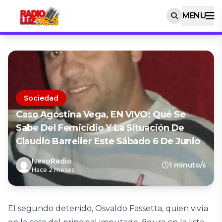
MENU
Sociedad
Caso Agostina Vega, EN VIVO: Qué Se
Sabe Del Femicidio Y La Situación De
Claudio Barrelier Este Sábado 6 De Junio
NexoRadio
1 minuto/s
Hace 2 meses
El segundo detenido, Osvaldo Fassetta, quien vivía