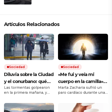
Artículos Relacionados
Sociedad
Sociedad
Diluvia sobre la Ciudad
«Me fui y veía mi
y el conurbano: qué
cuerpo en la camilla»:
Las tormentas golpearon
Marta Zacharia sufrió un
dice el pronóstico para
vivió un caso similar al
en la primera mañana, y
paro cardíaco durante una
las próximas horas
de Víctor Sueiro y la
seguirán durante todo el
operación y tuvo que ser
ciencia tiene una
jueves. Hay cortes de luz
reanimada. Durante esos
en el AMBA.
segundos, dice que vio
explicación