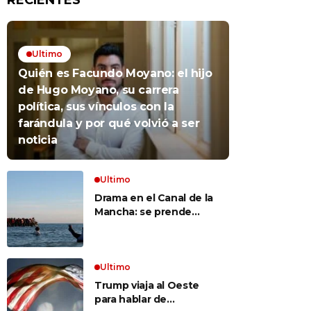
RECIENTES
Ultimo
Quién es Facundo Moyano: el hijo
de Hugo Moyano, su carrera
política, sus vínculos con la
farándula y por qué volvió a ser
noticia
Ultimo
Drama en el Canal de la
Mancha: se prende
fuego un bote repleto
de inmigrantes frente a
Gran Bretaña
Ultimo
Trump viaja al Oeste
para hablar de