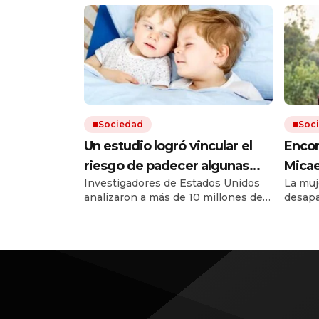
Sociedad
Soc
Un estudio logró vincular el
Encon
riesgo de padecer algunas
Micae
Investigadores de Estados Unidos
La muj
enfermedades clave a si se es
busc
analizaron a más de 10 millones de
desapa
hermano mayor o menor
un m
hermanos de más de 5 millones de
Su bús
familias. Encontraron que en el
recomp
desarrollo de 150 enfermedades y
inform
trastornos tiene un impacto
identi
importante nacer primero o
median
segundo.
dactil
docume
person