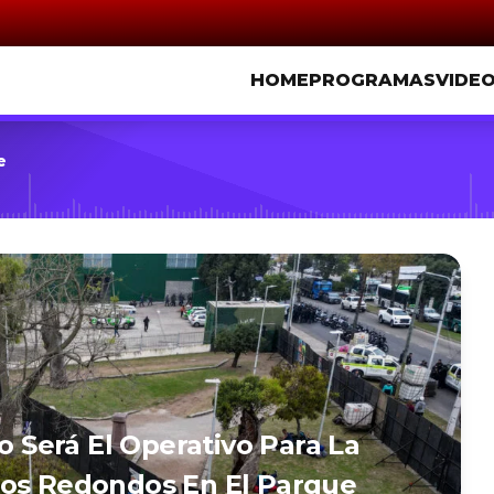
HOME
PROGRAMAS
VIDE
e
mo Será El Operativo Para La
Los Redondos En El Parque