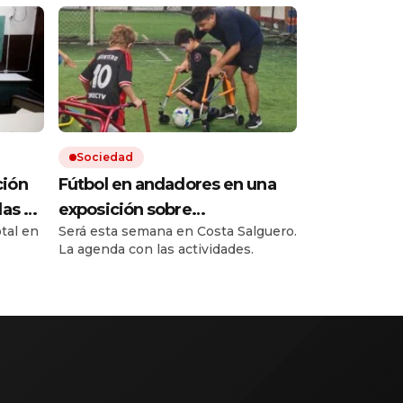
Sociedad
ción
Fútbol en andadores en una
las de
exposición sobre
otal en
Será esta semana en Costa Salguero.
as
rehabilitación y ortopedia con
La agenda con las actividades.
especialistas de todo el
mía»
mundo
troles
mano
del