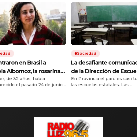
iedad
Sociedad
traron en Brasil a
La desafiante comunica
la Albornoz, la rosarina
de la Dirección de Escue
er, de 32 años, había
En Provincia el paro es casi t
ada desde hace más de
Provincia para rechazar l
recido el pasado 24 de junio.
las escuelas estatales. Las
es
inspecciones de Nación:
queda motivó una
autoridades de Educación
«Avance sobre la autono
ensa millonaria para obtener
bonaerense rechazan los con
ación sobre su paradero. Fue
del Ministerio de Capital Hu
ficada en Florianópolis
para cumplir con la exigencia 
te el cotejo de huellas
75% de cobertura del servicio.
ares después de presentar un
nto perteneciente a otra
a.