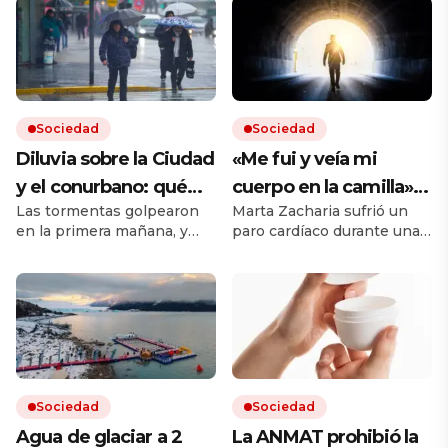
Sociedad
Sociedad
Diluvia sobre la Ciudad
«Me fui y veía mi
y el conurbano: qué
cuerpo en la camilla»:
Las tormentas golpearon
Marta Zacharia sufrió un
dice el pronóstico para
vivió un caso similar al
en la primera mañana, y
paro cardíaco durante una
las próximas horas
de Víctor Sueiro y la
seguirán durante todo el
operación y tuvo que ser
ciencia tiene una
jueves. Hay cortes de luz
reanimada. Durante esos
en el AMBA.
segundos, dice que vio
explicación
«desde afuera», cómo
trabajaban los médicos y
luego una luz al final del
túnel. El médico del
periodista que en 1990
Sociedad
Sociedad
experimentó una situación
parecida, un neurólogo y
Agua de glaciar a 2
La ANMAT prohibió la