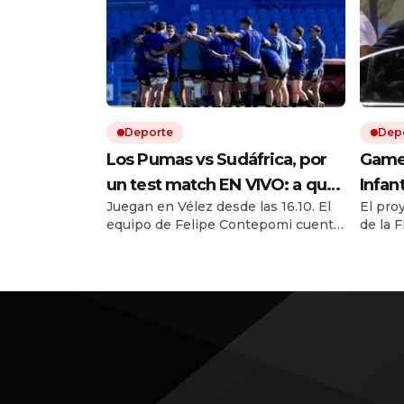
Deporte
Dep
Los Pumas vs Sudáfrica, por
Game 
un test match EN VIVO: a qué
Infan
Juegan en Vélez desde las 16.10. El
El pro
hora juegan, formaciones y
march
equipo de Felipe Contepomi cuenta
de la F
cómo ver el partido
con cuatro debutantes. Por ESPN y
una fu
Disney +
cuesti
Sudamé
cierran
conduc