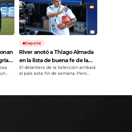
Deporte
ionan
River anotó a Thiago Almada
gría
en la lista de buena fe de la
osa
El delantero de la Selección arribará
na
Sudamericana y dio a los
 un
al país este fin de semana. Pero
convocados ante Tigre con
g y lo
antes, el equipo de Coudet buscará
uno de los nuevos refuerzos
censo a
cortar la mala racha en Victoria.
ropeas.
Francisco Ortega debutaría ante el
nes
Matador.
iene a
tel.