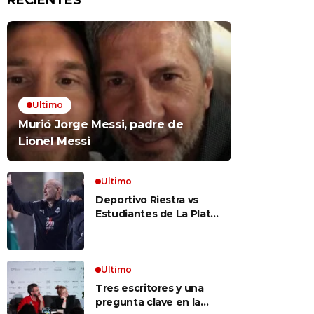
RECIENTES
Ultimo
Murió Jorge Messi, padre de
Lionel Messi
Ultimo
Deportivo Riestra vs
Estudiantes de La Plata,
por el Torneo Clausura
EN VIVO: a qué hora
juegan, formaciones y
cómo ver el partido
Ultimo
Tres escritores y una
pregunta clave en la