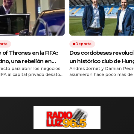
orte
Deporte
of Thrones en la FIFA:
Dos cordobeses revoluc
tino, una rebelión en
un histórico club de Hun
yecto para abrir los negocios
Andrés Jornet y Damián Pedr
a y la batalla por el trono
con una fórmula argenti
IFA al capital privado desató
asumieron hace poco más de
erte disputa interna. Europa
año la gestión del Zalaegersze
ona al presidente, mientras
llevaron de pelear por el des
rica, África y parte de Asia
quedar cerca de las copas eu
 filas alrededor de su
El proyecto apuesta por jóve
ción.
talentos sudamericanos y ya t
cuatro compatriotas en el plan