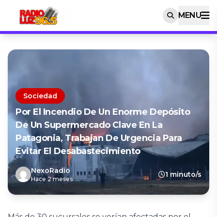
MENU
Sociedad
Por El Incendio De Un Enorme Depósito
De Un Supermercado Clave En La
Patagonia, Trabajan De Urgencia Para
Evitar El Desabastecimiento
NexoRadio
1 minuto/s
Hace 2 meses
Más de 30 sucursales se verían afectadas por el