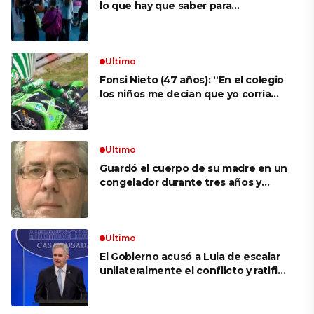
lo que hay que saber para
aprovechar la visita
Ultimo
Fonsi Nieto (47 años): “En el colegio
los niños me decían que yo corría
porque mi tío ponía el dinero. Tuve
que ganar muchas carreras para que
me respetaran por ser Fonsi”
Ultimo
Guardó el cuerpo de su madre en un
congelador durante tres años y
cobró 100.000 dólares en pagos que
no le correspondían: la insólita
explicación cuando lo detuvieron
Ultimo
El Gobierno acusó a Lula de escalar
unilateralmente el conflicto y ratificó
el apoyo de Milei a Bolsonaro: «La
región está cambiando y esperamos
que así también sea en Brasil»