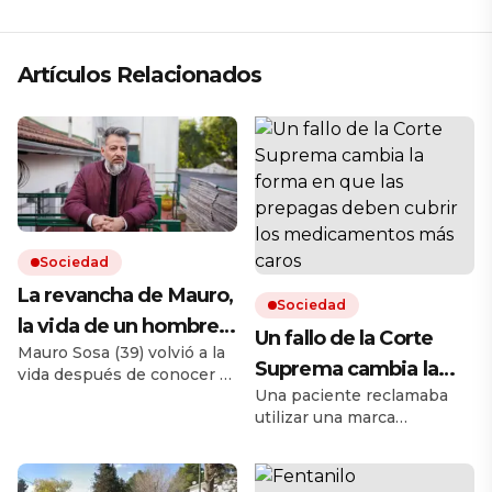
Artículos Relacionados
Sociedad
La revancha de Mauro,
Sociedad
la vida de un hombre
Un fallo de la Corte
Mauro Sosa (39) volvió a la
que vivía en la calle y
Suprema cambia la
vida después de conocer el
pudo reencontrar su
Una paciente reclamaba
infierno de las drogas y la
forma en que las
rumbo: «Ya no me
utilizar una marca
incertidumbre de no tener
prepagas deben cubrir
extranjera y había
techo. Hoy trabaja y alquila
reprocho»
los medicamentos
disponible otra nacional. La
un departamento. «Lo más
Cámara le había dado la
importante fue darme