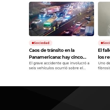
Sociedad
Soc
Caos de tránsito en la
El fal
Panamericana: hay cinco
los r
El grave accidente que involucró a
Uno de
heridos por un choque
un re
seis vehículos ocurrió sobre el
fibrosi
múltiple
posib
kilómetro 25 de la autopista, en
cobert
sentido hacia la Provincia de
remedi
Buenos Aires. Hay varios carriles
Tras l
cortados y fuertes demoras para
surgie
quienes circulan por la zona.
en el 
terapi
Europa