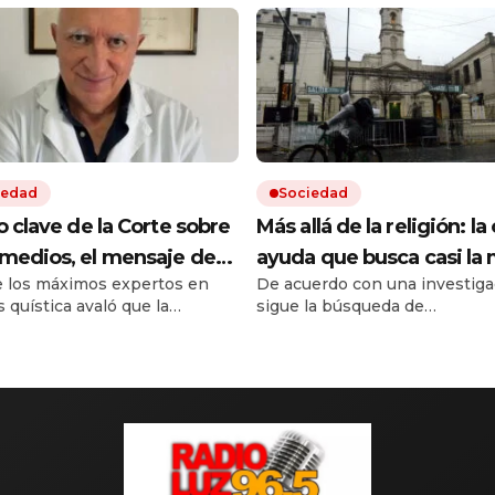
iedad
Sociedad
lo clave de la Corte sobre
Más allá de la religión: la 
emedios, el mensaje de
ayuda que busca casi la 
 los máximos expertos en
De acuerdo con una investiga
ferente médico y otro
de las personas que acu
s quística avaló que la
sigue la búsqueda de
le conflicto en puerta
iglesias y templos
ura en salud sea sobre un
acompañamiento espiritual, 
o más barato de igual acción.
crecen los nuevos requerimie
a sentencia de la Corte
El impacto de la situación soci
ron dudas entre pacientes y
horizonte asoma una nueva
a que ya usan en EE.UU. y
.