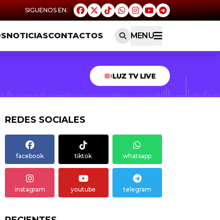
OS
NOTICIAS
CONTACTOS
MENU
LUZ TV LIVE
REDES SOCIALES
facebook
tiktok
whatsapp
instagram
youtube
telegram