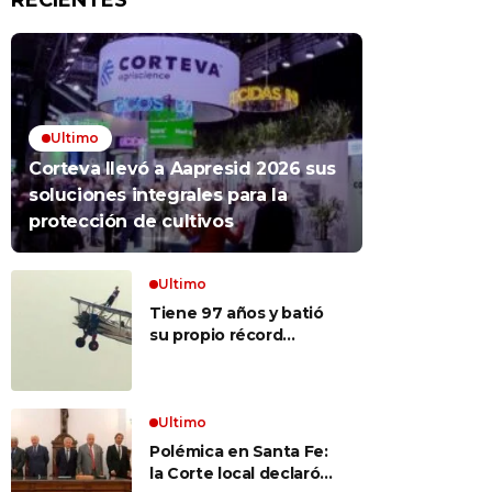
RECIENTES
Ultimo
Corteva llevó a Aapresid 2026 sus
soluciones integrales para la
protección de cultivos
Ultimo
Tiene 97 años y batió
su propio récord
Guinness al convertirse
en la mujer más longeva
del mundo en volar
sobre las alas de un
Ultimo
avión en movimiento:
Polémica en Santa Fe:
«Las palabras ‘no
la Corte local declaró
puedo’ no existen en mi