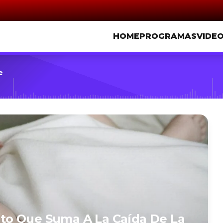
HOME
PROGRAMAS
VIDE
e
Dato Que Suma A La Caída De La