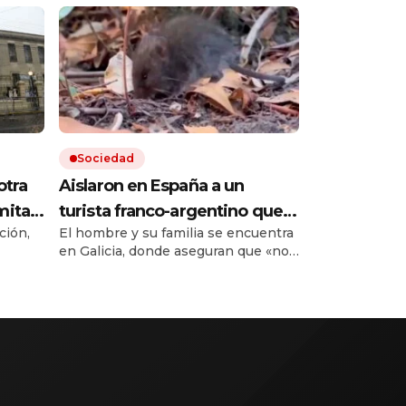
Sociedad
otra
Aislaron en España a un
mitad
turista franco-argentino que
ción,
El hombre y su familia se encuentra
den a
dio positivo al hantavirus en
en Galicia, donde aseguran que «no
Francia: no tiene síntomas y le
pero
puede contagiar». El anuncio lo hizo
realizarán nuevos exámenes
ntos.
Francia al informar que se
al.
recuperaba la paciente que estuvo
en el crucero que tuvo un brote.