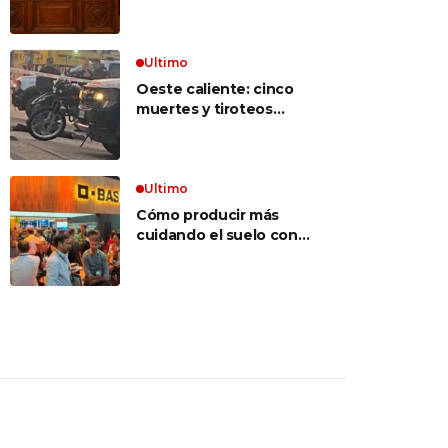
inconstitucional el tope
vocabulario»
a jubilaciones de
privilegio y avaló
haberes de $ 18
Ultimo
millones
Oeste caliente: cinco
muertes y tiroteos
entre bandas narcos en
las últimas semanas
Ultimo
Cómo producir más
cuidando el suelo con
una estrategia integral