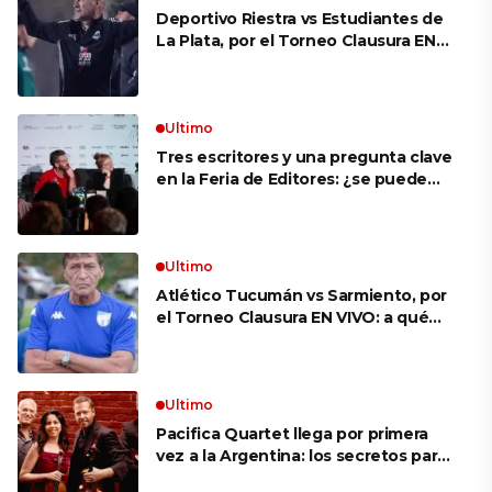
Deportivo Riestra vs Estudiantes de
La Plata, por el Torneo Clausura EN
VIVO: a qué hora juegan,
formaciones y cómo ver el partido
Ultimo
Tres escritores y una pregunta clave
en la Feria de Editores: ¿se puede
aprender a escuchar?
Ultimo
Atlético Tucumán vs Sarmiento, por
el Torneo Clausura EN VIVO: a qué
hora juegan, formaciones y cómo ver
el partido
Ultimo
Pacifica Quartet llega por primera
vez a la Argentina: los secretos para
mantener a un cuarteto de cuerdas