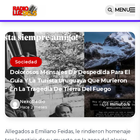
MENU
Sociedad
Dolorosos Mensajes De Despedida Para El
Guía Y La Turista Uruguaya Que Murieron
En La Tragedia De Tierra Del Fuego
NexoRadio
1 minuto/s
Hace 2 meses
Allegados a Emiliano Feidas, le rindieron homenaje