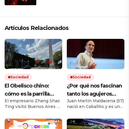
que respeta lo antiguo y mira al
futuro
Artículos Relacionados
Sociedad
Sociedad
El Obelisco chino:
¿Por qué nos fascinan
cómo es la parrilla
tanto los agujeros
El empresario Zhang Shao
Juan Martín Maldacena (57)
argentina más grande
negros?: el genio
Ting visitó Buenos Aires en
nació en Caballito y es uno
de Asia y la curiosa
argentino que es un
los 90 y se enamoró del
de los físicos teóricos más
historia de su dueño
“rockstar” tiene una
país. En 2004 abrió un
prestigiosos del mundo. En
restaurante en Beijing que
menos de una semana
respuesta