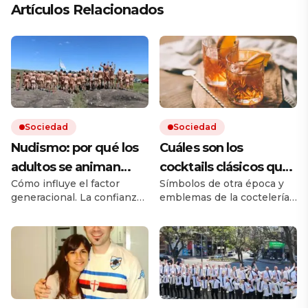
Artículos Relacionados
Sociedad
Sociedad
Nudismo: por qué los
Cuáles son los
adultos se animan
cocktails clásicos que
Cómo influye el factor
Símbolos de otra época y
más que los jóvenes
resisten en las barras
generacional. La confianza,
emblemas de la coctelería,
el adiós a los tabués y el rol
son ejemplos de equilibrio
de las redes en la era de los
y de identidad. Los
filtros.
imperdibles y dónde se los
puede probar.