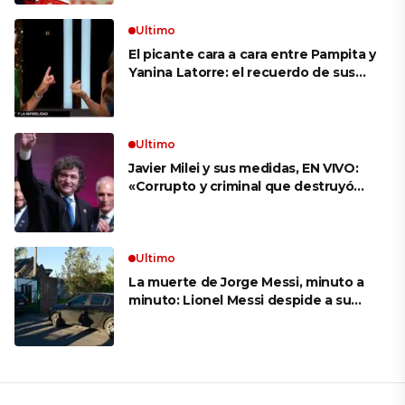
Ultimo
El picante cara a cara entre Pampita y
Yanina Latorre: el recuerdo de sus
infidelidades y el reproche por el
final con Pico Mónaco
Ultimo
Javier Milei y sus medidas, EN VIVO:
«Corrupto y criminal que destruyó
Brasil», el ataque de un congresista
de EE.UU. a Lula que el Presidente
replicó en sus redes
Ultimo
La muerte de Jorge Messi, minuto a
minuto: Lionel Messi despide a su
papá en una ceremonia íntima junto
a su familia en Rosario