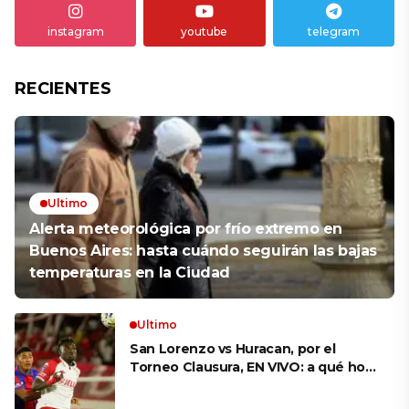
instagram
youtube
telegram
RECIENTES
Ultimo
Alerta meteorológica por frío extremo en
Buenos Aires: hasta cuándo seguirán las bajas
temperaturas en la Ciudad
Ultimo
San Lorenzo vs Huracan, por el
Torneo Clausura, EN VIVO: a qué hora
es, probables formaciones y cómo
ver el clásico