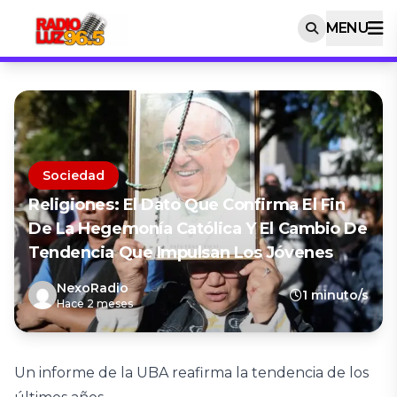
MENU
Sociedad
Religiones: El Dato Que Confirma El Fin
De La Hegemonía Católica Y El Cambio De
Tendencia Que Impulsan Los Jóvenes
NexoRadio
1 minuto/s
Hace 2 meses
Un informe de la UBA reafirma la tendencia de los