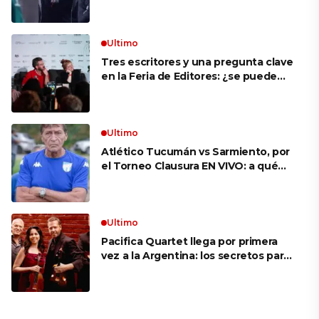
VIVO: a qué hora juegan,
formaciones y cómo ver el partido
Ultimo
Tres escritores y una pregunta clave
en la Feria de Editores: ¿se puede
aprender a escuchar?
Ultimo
Atlético Tucumán vs Sarmiento, por
el Torneo Clausura EN VIVO: a qué
hora juegan, formaciones y cómo ver
el partido
Ultimo
Pacifica Quartet llega por primera
vez a la Argentina: los secretos para
mantener a un cuarteto de cuerdas
que respeta lo antiguo y mira al
futuro