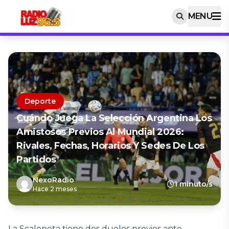
MENU
Deporte
Cuándo Juega La Selección Argentina Los
Amistosos Previos Al Mundial 2026:
Rivales, Fechas, Horarios Y Sedes De Los
Partidos
NexoRadio
1 minuto/s
Hace 2 meses
La Scaloneta tiene dos duelos previos ante