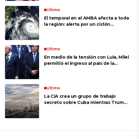
Ultimo
El temporal en el AMBA afecta a toda
la región: alerta por un ciclón
extratropical, vientos de 100 km/h y
riesgo de tornado en Brasil
Ultimo
En medio de la tensión con Lula, Milei
permitió el ingreso al país de la
Marina de Brasil para realizar
ejercicios militares conjuntos
Ultimo
La CIA crea un grupo de trabajo
secreto sobre Cuba mientras Trump
presiona a La Habana