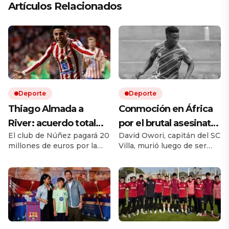
Artículos Relacionados
Deporte
Deporte
Thiago Almada a
Conmoción en África
River: acuerdo total
por el brutal asesinato
El club de Núñez pagará 20
David Owori, capitán del SC
con Atlético de Madrid
de una de las figuras
millones de euros por la
Villa, murió luego de ser
y el campeón del
del fútbol ugandés
mitad del pase del ex Vélez.
brutalmente atacado
mundo llega por una
Le ganó la pulseada a
durante un asalto ocurrido
Flamengo y es la
en un barrio de Kampala.
cifra récord
transferencia más cara en
la historia del fútbol
argentino. El equipo de
Coudet se sigue reforzando
con una inversión de 67