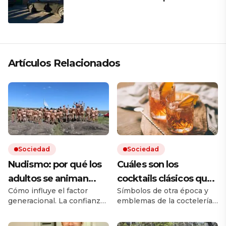
papá en una ceremonia íntima junto
a su familia en Rosario
Artículos Relacionados
Sociedad
Sociedad
Nudismo: por qué los
Cuáles son los
adultos se animan
cocktails clásicos que
Cómo influye el factor
Símbolos de otra época y
más que los jóvenes
resisten en las barras
generacional. La confianza,
emblemas de la coctelería,
el adiós a los tabués y el rol
son ejemplos de equilibrio
de las redes en la era de los
y de identidad. Los