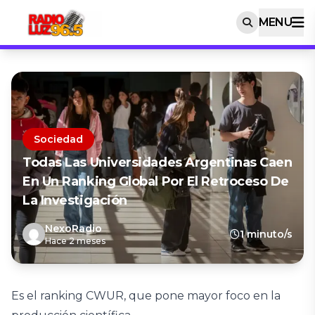
MENU
Sociedad
Todas Las Universidades Argentinas Caen
En Un Ranking Global Por El Retroceso De
La Investigación
NexoRadio
1 minuto/s
Hace 2 meses
Es el ranking CWUR, que pone mayor foco en la