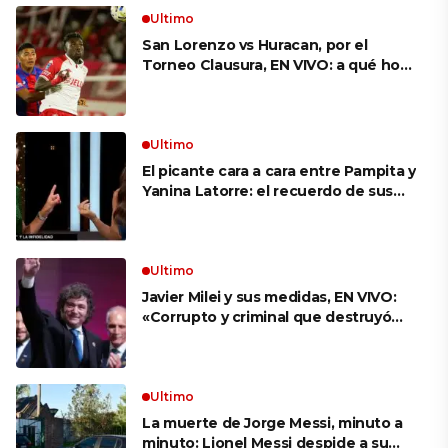
Ultimo
San Lorenzo vs Huracan, por el
Torneo Clausura, EN VIVO: a qué hora
es, probables formaciones y cómo
ver el clásico
Ultimo
El picante cara a cara entre Pampita y
Yanina Latorre: el recuerdo de sus
infidelidades y el reproche por el
final con Pico Mónaco
Ultimo
Javier Milei y sus medidas, EN VIVO:
«Corrupto y criminal que destruyó
Brasil», el ataque de un congresista
de EE.UU. a Lula que el Presidente
replicó en sus redes
Ultimo
La muerte de Jorge Messi, minuto a
minuto: Lionel Messi despide a su