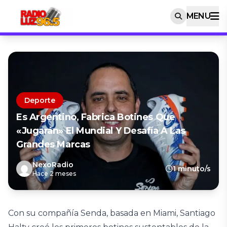
MENU
Deporte
Es Argentino, Fabrica Botines Que
«jugarán» El Mundial Y Desafía A Las
Grandes Marcas
NexoRadio
1 minuto/s
Hace 2 meses
Con su compañía Senda, basada en Miami, Santiago