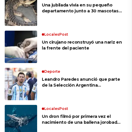
Una jubilada vivía en su pequeño
departamento junto a 30 mascotas,
incluyendo una boa, un zorro y un
caimán
LocalesPost
Un cirujano reconstruyó una nariz en
la frente del paciente
Deporte
Leandro Paredes anunció que parte
de la Selección Argentina
acompañará a Messi en Rosario por la
muerte de su papá: «Le va a hacer
bien»
LocalesPost
Un dron filmó por primera vez el
nacimiento de una ballena jorobada
en medio del mar