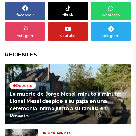
facebook
tiktok
whatsapp
instagram
youtube
telegram
RECIENTES
Deporte
La muerte de Jorge Messi, minuto a minuto:
Lionel Messi despide a su papá en una
ceremonia íntima junto a su familia en
Rosario
LocalesPost