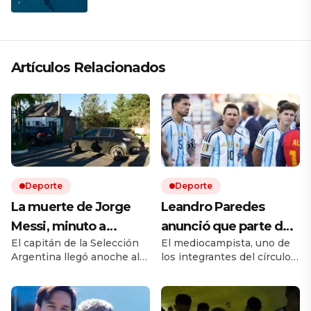
Artículos Relacionados
Deporte
Deporte
La muerte de Jorge
Leandro Paredes
Messi, minuto a
anunció que parte de
El capitán de la Selección
El mediocampista, uno de
minuto: Lionel Messi
la Selección Argentina
Argentina llegó anoche al
los integrantes del círculo
despide a su papá en
acompañará a Messi
país y este domingo
íntimo del capitán en la
una ceremonia íntima
en Rosario por la
participa de la despedida
Albiceleste, lo contó
en el cementerio El Prado,
después del partido entre
junto a su familia en
muerte de su papá: