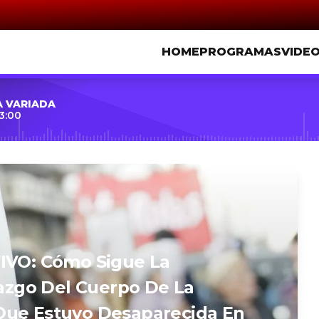
HOME
PROGRAMAS
VIDE
A VARIADA
3:00
VIVO: Cómo Sigue La
lazgo Del Cuerpo De La
Que Estuvo Desaparecida En