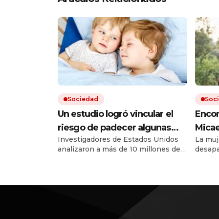
Sociedad
Soc
Un estudio logró vincular el
Encon
riesgo de padecer algunas
Micae
Investigadores de Estados Unidos
La muj
enfermedades clave a si se es
busc
analizaron a más de 10 millones de
desapa
hermano mayor o menor
un m
hermanos de más de 5 millones de
Su bús
familias. Encontraron que en el
recomp
desarrollo de 150 enfermedades y
inform
trastornos tiene un impacto
identi
importante nacer primero o
median
segundo.
dactil
docume