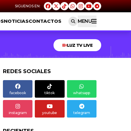
OS
NOTICIAS
CONTACTOS
MENU
LUZ TV LIVE
REDES SOCIALES
facebook
tiktok
whatsapp
instagram
youtube
telegram