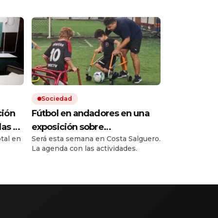
Sociedad
ción
Fútbol en andadores en una
las de
exposición sobre
otal en
Será esta semana en Costa Salguero.
as
rehabilitación y ortopedia con
La agenda con las actividades.
especialistas de todo el
mía»
mundo
troles
mano
del