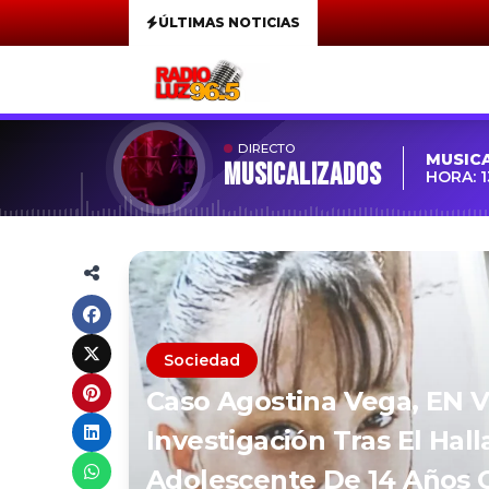
ÚLTIMAS NOTICIAS
DIRECTO
MUSIC
MUSICALIZADOS
HORA: 1
Sociedad
Caso Agostina Vega, EN 
Investigación Tras El Hal
Adolescente De 14 Años 