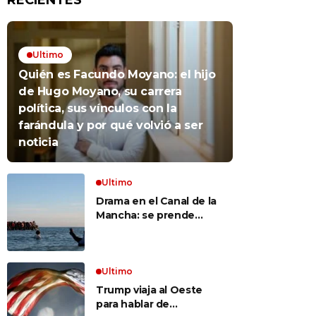
RECIENTES
Ultimo
Quién es Facundo Moyano: el hijo
de Hugo Moyano, su carrera
política, sus vínculos con la
farándula y por qué volvió a ser
noticia
Ultimo
Drama en el Canal de la
Mancha: se prende
fuego un bote repleto
de inmigrantes frente a
Gran Bretaña
Ultimo
Trump viaja al Oeste
para hablar de